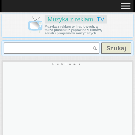
Muzyka z reklam
.TV
Muzyka z reklam tv i radiowych, a
także piosenki z zapowiedzi filmów,
seriali i programów muzycznych.
Reklama