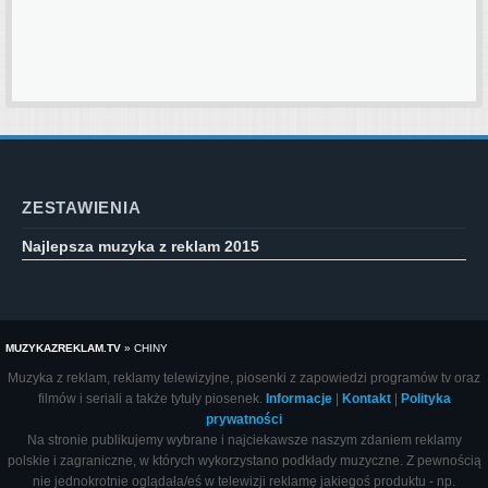
ZESTAWIENIA
Najlepsza muzyka z reklam 2015
MUZYKAZREKLAM.TV
»
CHINY
Muzyka z reklam, reklamy telewizyjne, piosenki z zapowiedzi programów tv oraz
filmów i seriali a także tytuły piosenek.
Informacje
|
Kontakt
|
Polityka
prywatności
Na stronie publikujemy wybrane i najciekawsze naszym zdaniem reklamy
polskie i zagraniczne, w których wykorzystano podkłady muzyczne. Z pewnością
nie jednokrotnie oglądała/eś w telewizji reklamę jakiegoś produktu - np.