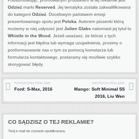
Podsumowując, promowanym produktem w tej reklamie jest
Odzież
marki
Reserved
. Jej tematyka została zakwalifikowana
do kategorii
Odzież
. Docelowym państwem emisji
prezentowanego spotu jest
Polska
.
Autorem piosenki którą
możemy w niej usłyszeć jest
Julien Glabs
natomiast jej tytuł to
Whistle in the Wood
. Jeżeli uważasz, że któraś z tych
informacji jest błędna lub wymaga uzupełnienia, prosimy o
ponformaowanie nas o tym za pomocą kometarza lub
formularza kontaktowego, postaramy się możliwie szybko
skorygować błędy.
POPRZEDNIA REKLAMA
NASTĘPNA REKLAMA
Post navigation
Ford: S-Max, 2016
Mango: Soft Minimal SS
2016, Liu Wen
CO SĄDZISZ O TEJ REKLAMIE?
Twój e-mail nie zostanie opublikowany.