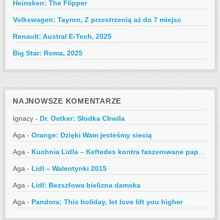
Heineken: The Flipper
Volkswagen: Tayron, Z przestrzenią aż do 7 miejsc
Renault: Austral E-Tech, 2025
Big Star: Roma, 2025
NAJNOWSZE KOMENTARZE
Ignacy
-
Dr. Oetker: Słodka Chwila
Aga
-
Orange: Dzięki Wam jesteśmy siecią
Aga
-
Kuchnia Lidla – Keftedes kontra faszerowane papryczki
Aga
-
Lidl – Walentynki 2015
Aga
-
Lidl: Bezszfowa bielizna damska
Aga
-
Pandora: This holiday, let love lift you higher