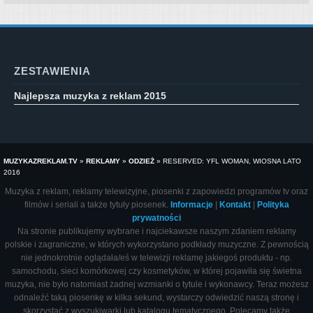
ZESTAWIENIA
Najlepsza muzyka z reklam 2015
MUZYKAZREKLAM.TV
»
REKLAMY
»
ODZIEŻ
»
RESERVED: YFL WOMAN, WIOSNA LATO
2016
Muzyka z reklam, reklamy telewizyjne, piosenki z zapowiedzi programów tv oraz
filmów i seriali a także tytuły piosenek.
Informacje
|
Kontakt
|
Polityka
prywatności
Na stronie publikujemy wybrane i najciekawsze naszym zdaniem reklamy
polskie i zagraniczne, w których wykorzystano podkłady muzyczne. Z pewnością
nie jednokrotnie oglądała/eś w telewizji reklamę jakiegoś produktu - np.
samochodu, sieci komórkowej czy kosmetyków, w której pojawiła się świetna
muzyka, nie było natomiast żadnej wzmianki o tytule i wykonawcy. Teraz możesz
odnaleźć taką piosenkę w kilka sekund, wystarczy odwiedzić naszą stronę i
skorzystać z wyszukiwarki lub katalogu tematycznego. Polecamy także