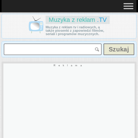
Muzyka z reklam
.TV
Muzyka z reklam tv i radiowych, a
także piosenki z zapowiedzi filmów,
seriali i programów muzycznych.
Reklama