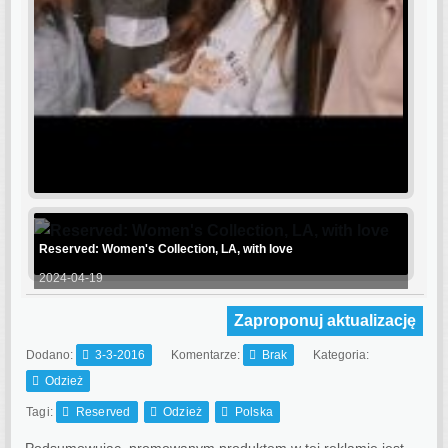
Reserved: Women's Collection, LA, with love
2024-04-19
Zaproponuj aktualizację
Dodano:
3-3-2016
Komentarze:
Brak
Kategoria:
Odzież
Tagi:
Reserved
Odzież
Polska