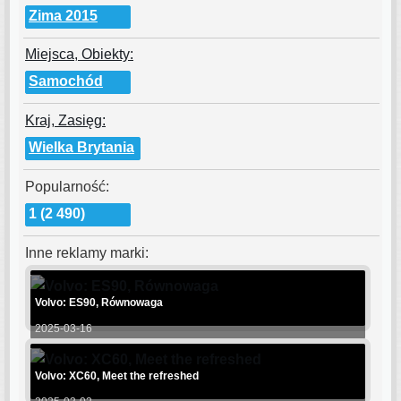
Zima 2015
Miejsca, Obiekty:
Samochód
Kraj, Zasięg:
Wielka Brytania
Popularność:
1 (2 490)
Inne reklamy marki:
Volvo: ES90, Równowaga
2025-03-16
Volvo: XC60, Meet the refreshed