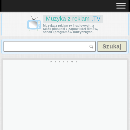
Muzyka z reklam
.TV
Muzyka z reklam tv i radiowych, a
także piosenki z zapowiedzi filmów,
seriali i programów muzycznych.
Reklama