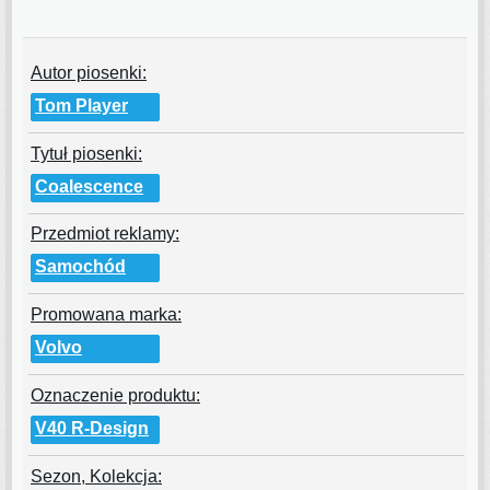
Autor piosenki:
Tom Player
Tytuł piosenki:
Coalescence
Przedmiot reklamy:
Samochód
Promowana marka:
Volvo
Oznaczenie produktu:
V40 R-Design
Sezon, Kolekcja: