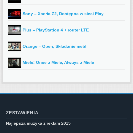
Sony – Xperia Z2, Dostępna w sieci Play
Plus – PlayStation 4 + router LTE
Orange – Open, Składanie mebli
Miele: Once a Miele, Always a Miele
ZESTAWIENIA
Najlepsza muzyka z reklam 2015