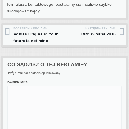
formularza kontaktowego, postaramy się możliwie szybko
skorygować błędy.
POPRZEDNIA REKLAMA
NASTĘPNA REKLAMA
Post navigation
Adidas Originals: Your
TVN: Wiosna 2016
future is not mine
CO SĄDZISZ O TEJ REKLAMIE?
Twój e-mail nie zostanie opublikowany.
KOMENTARZ