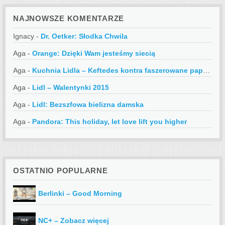
NAJNOWSZE KOMENTARZE
Ignacy
-
Dr. Oetker: Słodka Chwila
Aga
-
Orange: Dzięki Wam jesteśmy siecią
Aga
-
Kuchnia Lidla – Keftedes kontra faszerowane papryczki
Aga
-
Lidl – Walentynki 2015
Aga
-
Lidl: Bezszfowa bielizna damska
Aga
-
Pandora: This holiday, let love lift you higher
OSTATNIO POPULARNE
Berlinki – Good Morning
NC+ – Zobacz więcej