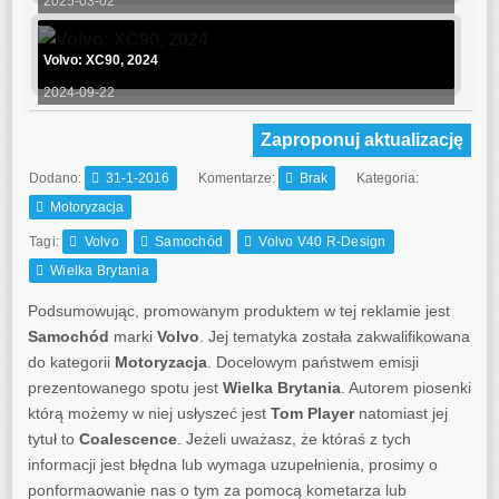
2025-03-02
Volvo: XC90, 2024
2024-09-22
Zaproponuj aktualizację
Dodano:
31-1-2016
Komentarze:
Brak
Kategoria:
Motoryzacja
Tagi:
Volvo
Samochód
Volvo V40 R-Design
Wielka Brytania
Podsumowując, promowanym produktem w tej reklamie jest
Samochód
marki
Volvo
. Jej tematyka została zakwalifikowana
do kategorii
Motoryzacja
. Docelowym państwem emisji
prezentowanego spotu jest
Wielka Brytania
.
Autorem piosenki
którą możemy w niej usłyszeć jest
Tom Player
natomiast jej
tytuł to
Coalescence
. Jeżeli uważasz, że któraś z tych
informacji jest błędna lub wymaga uzupełnienia, prosimy o
ponformaowanie nas o tym za pomocą kometarza lub