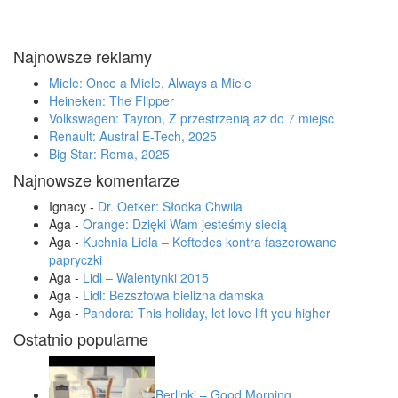
Najnowsze reklamy
Miele: Once a Miele, Always a Miele
Heineken: The Flipper
Volkswagen: Tayron, Z przestrzenią aż do 7 miejsc
Renault: Austral E-Tech, 2025
Big Star: Roma, 2025
Najnowsze komentarze
Ignacy
-
Dr. Oetker: Słodka Chwila
Aga
-
Orange: Dzięki Wam jesteśmy siecią
Aga
-
Kuchnia Lidla – Keftedes kontra faszerowane
papryczki
Aga
-
Lidl – Walentynki 2015
Aga
-
Lidl: Bezszfowa bielizna damska
Aga
-
Pandora: This holiday, let love lift you higher
Ostatnio popularne
Berlinki – Good Morning