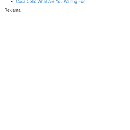
Coca Cola: What Are You Waiting For
Reklama