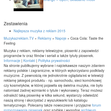
Zestawienia
Najlepsza muzyka z reklam 2015
Muzykazreklam.TV
»
Reklamy
»
Napoje
»
Coca Cola: Taste the
Feeling
Muzyka z reklam, reklamy telewizyjne, piosenki z zapowiedzi
programów tv oraz filmów i seriali a także tytuły piosenek.
Informacje
|
Kontakt
|
Polityka prywatności
Na stronie publikujemy wybrane i najciekawsze naszym zdaniem
reklamy polskie i zagraniczne, w których wykorzystano podkłady
muzyczne. Z pewnością nie jednokrotnie oglądała/eś w telewizji
reklamę jakiegoś produktu - np. samochodu, sieci komórkowej
czy kosmetyków, w której pojawiła się świetna muzyka, nie było
natomiast żadnej wzmianki o tytule i wykonawcy. Teraz możesz
odnaleźć taką piosenkę w kilka sekund, wystarczy odwiedzić
naszą stronę i skorzystać z wyszukiwarki lub katalogu
tematycznego. Polecamy także nowoczesne i przyjazne
forum
rozpoznawania piosenek
oraz szybkie i wygodne
archiwum