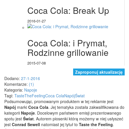
Coca Cola: Break Up
2016-01-27
Coca Cola: i Prymat,
Rodzinne grillowanie
2015-07-08
Zaproponuj aktualizację
Dodano:
27-1-2016
Komentarze:
(1)
Kategoria:
Napoje
Tagi:
TasteTheFeeling
Coca Cola
Napój
Świat
Podsumowując, promowanym produktem w tej reklamie jest
Napój
marki
Coca Cola
. Jej tematyka została zakwalifikowana do
kategorii
Napoje
. Docelowym państwem emisji prezentowanego
spotu jest
Świat
.
Autorem piosenki którą możemy w niej usłyszeć
jest
Conrad Sewell
natomiast jej tytuł to
Taste the Feeling
.