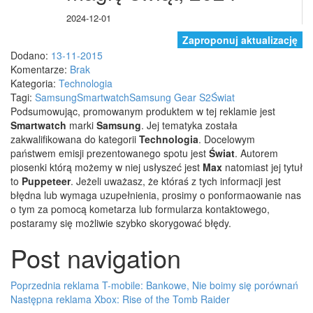
2024-12-01
Zaproponuj aktualizację
Dodano:
13-11-2015
Komentarze:
Brak
Kategoria:
Technologia
Tagi:
Samsung
Smartwatch
Samsung Gear S2
Świat
Podsumowując, promowanym produktem w tej reklamie jest
Smartwatch
marki
Samsung
. Jej tematyka została
zakwalifikowana do kategorii
Technologia
. Docelowym
państwem emisji prezentowanego spotu jest
Świat
.
Autorem
piosenki którą możemy w niej usłyszeć jest
Max
natomiast jej tytuł
to
Puppeteer
. Jeżeli uważasz, że któraś z tych informacji jest
błędna lub wymaga uzupełnienia, prosimy o ponformaowanie nas
o tym za pomocą kometarza lub formularza kontaktowego,
postaramy się możliwie szybko skorygować błędy.
Post navigation
Poprzednia reklama
T-mobile: Bankowe, Nie boimy się porównań
Następna reklama
Xbox: Rise of the Tomb Raider