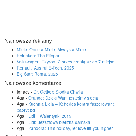
Najnowsze reklamy
Miele: Once a Miele, Always a Miele
Heineken: The Flipper
Volkswagen: Tayron, Z przestrzenią aż do 7 miejsc
Renault: Austral E-Tech, 2025
Big Star: Roma, 2025
Najnowsze komentarze
Ignacy
-
Dr. Oetker: Słodka Chwila
Aga
-
Orange: Dzięki Wam jesteśmy siecią
Aga
-
Kuchnia Lidla – Keftedes kontra faszerowane
papryczki
Aga
-
Lidl – Walentynki 2015
Aga
-
Lidl: Bezszfowa bielizna damska
Aga
-
Pandora: This holiday, let love lift you higher