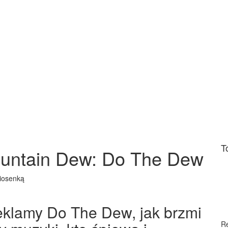
T
untain Dew: Do The Dew
iosenką
 reklamy Do The Dew, jak brzmi
R