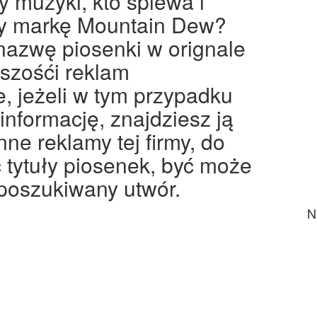
 muzyki, kto śpiewa i
cy markę Mountain Dew?
nazwę piosenki w orignale
kszośći reklam
, jeżeli w tym przypadku
informację, znajdziesz ją
ne reklamy tej firmy, do
tytuły piosenek, być może
poszukiwany utwór.
N