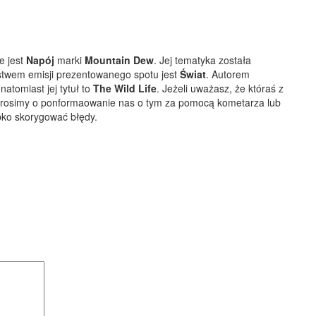
e jest
Napój
marki
Mountain Dew
. Jej tematyka została
twem emisji prezentowanego spotu jest
Świat
.
Autorem
natomiast jej tytuł to
The Wild Life
. Jeżeli uważasz, że któraś z
, prosimy o ponformaowanie nas o tym za pomocą kometarza lub
bko skorygować błędy.