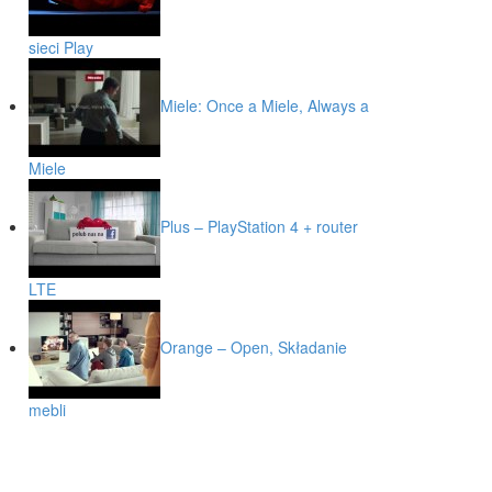
sieci Play
Miele: Once a Miele, Always a
Miele
Plus – PlayStation 4 + router
LTE
Orange – Open, Składanie
mebli