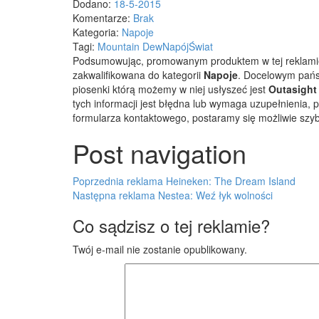
Dodano:
18-5-2015
Komentarze:
Brak
Kategoria:
Napoje
Tagi:
Mountain Dew
Napój
Świat
Podsumowując, promowanym produktem w tej reklami
zakwalifikowana do kategorii
Napoje
. Docelowym pańs
piosenki którą możemy w niej usłyszeć jest
Outasight
tych informacji jest błędna lub wymaga uzupełnienia
formularza kontaktowego, postaramy się możliwie szy
Post navigation
Poprzednia reklama
Heineken: The Dream Island
Następna reklama
Nestea: Weź łyk wolności
Co sądzisz o tej reklamie?
Twój e-mail nie zostanie opublikowany.