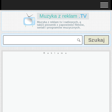
Muzyka z reklam
.TV
Muzyka z reklam tv i radiowych, a
także piosenki z zapowiedzi filmów,
seriali i programów muzycznych.
Reklama