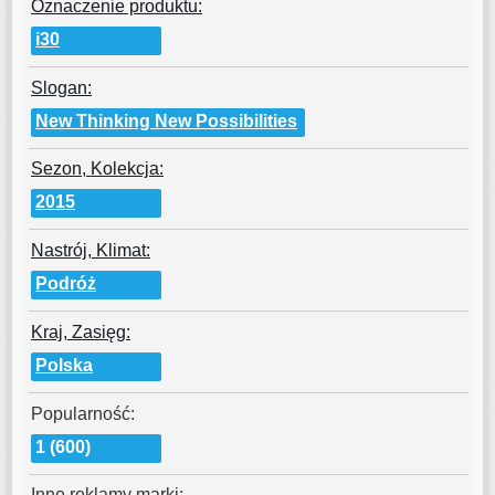
Oznaczenie produktu:
i30
Slogan:
New Thinking New Possibilities
Sezon, Kolekcja:
2015
Nastrój, Klimat:
Podróż
Kraj, Zasięg:
Polska
Popularność:
1 (600)
Inne reklamy marki: