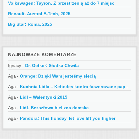
Volkswagen: Tayron, Z przestrzenią aż do 7 miejsc
Renault: Austral E-Tech, 2025
Big Star: Roma, 2025
NAJNOWSZE KOMENTARZE
Ignacy
-
Dr. Oetker: Słodka Chwila
Aga
-
Orange: Dzięki Wam jesteśmy siecią
Aga
-
Kuchnia Lidla – Keftedes kontra faszerowane papryczki
Aga
-
Lidl – Walentynki 2015
Aga
-
Lidl: Bezszfowa bielizna damska
Aga
-
Pandora: This holiday, let love lift you higher