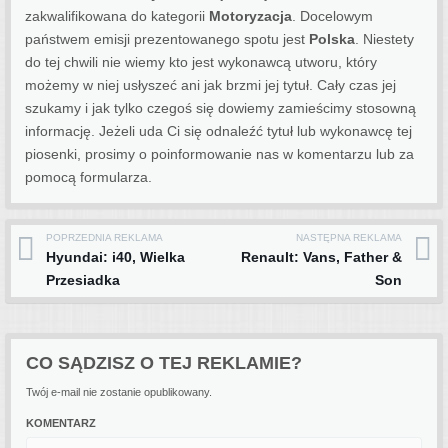
zakwalifikowana do kategorii
Motoryzacja
. Docelowym
państwem emisji prezentowanego spotu jest
Polska
.
Niestety
do tej chwili nie wiemy kto jest wykonawcą utworu, który
możemy w niej usłyszeć ani jak brzmi jej tytuł. Cały czas jej
szukamy i jak tylko czegoś się dowiemy zamieścimy stosowną
informację. Jeżeli uda Ci się odnaleźć tytuł lub wykonawcę tej
piosenki, prosimy o poinformowanie nas w komentarzu lub za
pomocą formularza.
POPRZEDNIA REKLAMA
NASTĘPNA REKLAMA
Post navigation
Hyundai: i40, Wielka
Renault: Vans, Father &
Przesiadka
Son
CO SĄDZISZ O TEJ REKLAMIE?
Twój e-mail nie zostanie opublikowany.
KOMENTARZ