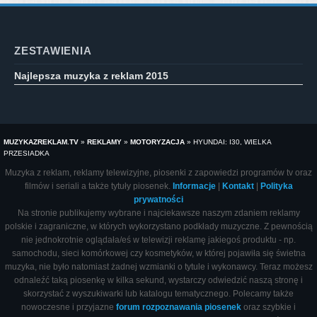
ZESTAWIENIA
Najlepsza muzyka z reklam 2015
MUZYKAZREKLAM.TV
»
REKLAMY
»
MOTORYZACJA
»
HYUNDAI: I30, WIELKA
PRZESIADKA
Muzyka z reklam, reklamy telewizyjne, piosenki z zapowiedzi programów tv oraz
filmów i seriali a także tytuły piosenek.
Informacje
|
Kontakt
|
Polityka
prywatności
Na stronie publikujemy wybrane i najciekawsze naszym zdaniem reklamy
polskie i zagraniczne, w których wykorzystano podkłady muzyczne. Z pewnością
nie jednokrotnie oglądała/eś w telewizji reklamę jakiegoś produktu - np.
samochodu, sieci komórkowej czy kosmetyków, w której pojawiła się świetna
muzyka, nie było natomiast żadnej wzmianki o tytule i wykonawcy. Teraz możesz
odnaleźć taką piosenkę w kilka sekund, wystarczy odwiedzić naszą stronę i
skorzystać z wyszukiwarki lub katalogu tematycznego. Polecamy także
nowoczesne i przyjazne
forum rozpoznawania piosenek
oraz szybkie i