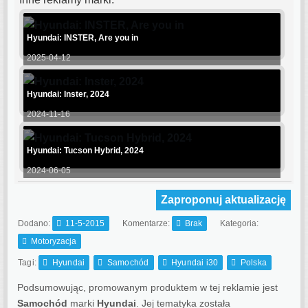
Hyundai: INSTER, Are you in
2025-04-12
Hyundai: Inster, 2024
2024-11-16
Hyundai: Tucson Hybrid, 2024
2024-06-05
Zaproponuj aktualizację
Dodano:
11-5-2015
Komentarze:
Brak
Kategoria:
Motoryzacja
Tagi:
Hyundai
Samochód
Hyundai i30
Polska
Podsumowując, promowanym produktem w tej reklamie jest
Samochód
marki
Hyundai
. Jej tematyka została