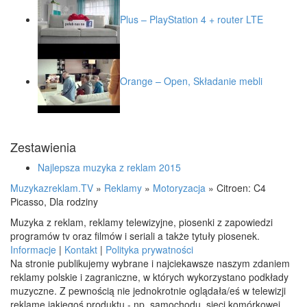
Plus – PlayStation 4 + router LTE
Orange – Open, Składanie mebli
Zestawienia
Najlepsza muzyka z reklam 2015
Muzykazreklam.TV
»
Reklamy
»
Motoryzacja
»
Citroen: C4
Picasso, Dla rodziny
Muzyka z reklam, reklamy telewizyjne, piosenki z zapowiedzi
programów tv oraz filmów i seriali a także tytuły piosenek.
Informacje
|
Kontakt
|
Polityka prywatności
Na stronie publikujemy wybrane i najciekawsze naszym zdaniem
reklamy polskie i zagraniczne, w których wykorzystano podkłady
muzyczne. Z pewnością nie jednokrotnie oglądała/eś w telewizji
reklamę jakiegoś produktu - np. samochodu, sieci komórkowej