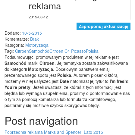
reklama
2015-08-12
Zaproponuj aktualizację
Dodano:
10-5-2015
Komentarze:
Brak
Kategoria:
Motoryzacja
Tagi:
Citroen
Samochód
Citroen C4 Picasso
Polska
Podsumowując, promowanym produktem w tej reklamie jest
Samochód
marki
Citroen
. Jej tematyka została zakwalifikowana
do kategorii
Motoryzacja
. Docelowym państwem emisji
prezentowanego spotu jest
Polska
.
Autorem piosenki którą
możemy w niej usłyszeć jest
Date
natomiast jej tytuł to
I'm fresh!
You're pretty
. Jeżeli uważasz, że któraś z tych informacji jest
błędna lub wymaga uzupełnienia, prosimy o ponformaowanie nas
o tym za pomocą kometarza lub formularza kontaktowego,
postaramy się możliwie szybko skorygować błędy.
Post navigation
Poprzednia reklama
Marks and Spencer: Lato 2015