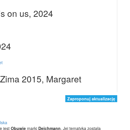
's on us, 2024
024
Zima 2015, Margaret
Zaproponuj aktualizację
lska
e jest
Obuwie
marki
Deichmann
. Jej tematyka została