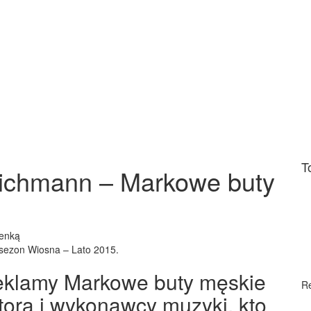
T
ichmann – Markowe buty
senką
sezon Wiosna – Lato 2015.
z reklamy Markowe buty męskie
R
tora i wykonawcy muzyki, kto