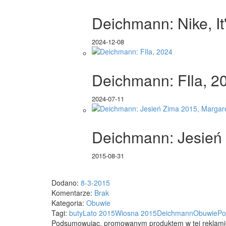
Deichmann: Nike, It
2024-12-08
Deichmann: FIla, 2
2024-07-11
Deichmann: Jesień 
2015-08-31
Dodano:
8-3-2015
Komentarze:
Brak
Kategoria:
Obuwie
Tagi:
buty
Lato 2015
Wiosna 2015
Deichmann
Obuwie
Po
Podsumowując, promowanym produktem w tej reklami