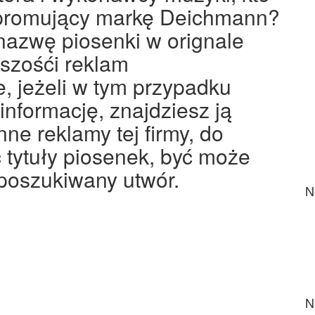
 promujący markę Deichmann?
nazwę piosenki w orignale
kszośći reklam
, jeżeli w tym przypadku
informację, znajdziesz ją
ne reklamy tej firmy, do
tytuły piosenek, być może
poszukiwany utwór.
N
N