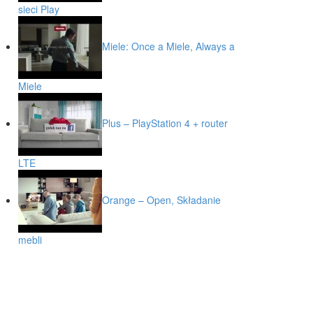
sieci Play
Miele: Once a Miele, Always a
Miele
Plus – PlayStation 4 + router
LTE
Orange – Open, Składanie
mebli