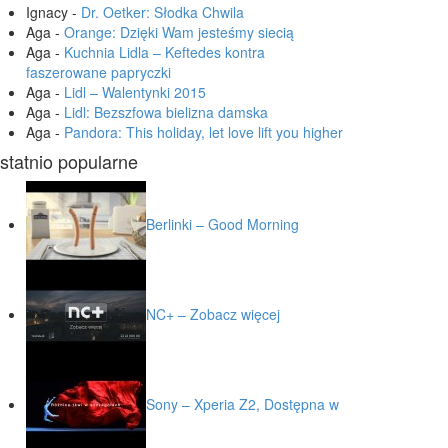
Ignacy
-
Dr. Oetker: Słodka Chwila
Aga
-
Orange: Dzięki Wam jesteśmy siecią
Aga
-
Kuchnia Lidla – Keftedes kontra
faszerowane papryczki
Aga
-
Lidl – Walentynki 2015
Aga
-
Lidl: Bezszfowa bielizna damska
Aga
-
Pandora: This holiday, let love lift you higher
statnio popularne
Berlinki – Good Morning
NC+ – Zobacz więcej
Sony – Xperia Z2, Dostępna w