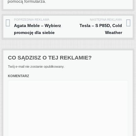
pomocą formularza.
POPRZEDNIA REKLAMA
NASTĘPNA REKLAMA
Post navigation
Agata Meble – Wybierz
Tesla – S P85D, Cold
promocję dla siebie
Weather
CO SĄDZISZ O TEJ REKLAMIE?
Twój e-mail nie zostanie opublikowany.
KOMENTARZ