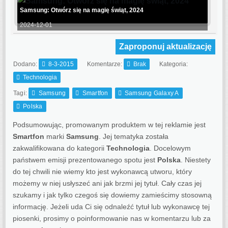
Samsung: Otwórz się na magię świąt, 2024
2024-12-01
Zaproponuj aktualizację
Dodano:
8-3-2015
Komentarze:
Brak
Kategoria:
Technologia
Tagi:
Samsung
Smartfon
Samsung Galaxy A
Polska
Podsumowując, promowanym produktem w tej reklamie jest
Smartfon
marki
Samsung
. Jej tematyka została
zakwalifikowana do kategorii
Technologia
. Docelowym
państwem emisji prezentowanego spotu jest
Polska
.
Niestety
do tej chwili nie wiemy kto jest wykonawcą utworu, który
możemy w niej usłyszeć ani jak brzmi jej tytuł. Cały czas jej
szukamy i jak tylko czegoś się dowiemy zamieścimy stosowną
informację. Jeżeli uda Ci się odnaleźć tytuł lub wykonawcę tej
piosenki, prosimy o poinformowanie nas w komentarzu lub za