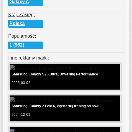
Galaxy A
Kraj, Zasięg:
Polska
Popularność:
1 (962)
Inne reklamy marki:
Samsung: Galaxy S25 Ultra, Unveiling Performance
2025-03-02
Samsung: Galaxy Z Fold 6, Wystartuj trening od now
2024-12-01