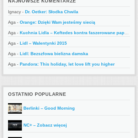
NAJNOWSZE KOMENTARZE
Ignacy
-
Dr. Oetker: Słodka Chwila
Aga
-
Orange: Dzięki Wam jesteśmy siecią
Aga
-
Kuchnia Lidla – Keftedes kontra faszerowane papryczki
Aga
-
Lidl – Walentynki 2015
Aga
-
Lidl: Bezszfowa bielizna damska
Aga
-
Pandora: This holiday, let love lift you higher
OSTATNIO POPULARNE
Berlinki – Good Morning
NC+ – Zobacz więcej