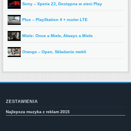
Sony – Xperia Z2, Dostępna w sieci Play
Plus – PlayStation 4 + router LTE
Miele: Once a Miele, Always a Miele
Orange – Open, Składanie mebli
ZESTAWIENIA
Najlepsza muzyka z reklam 2015