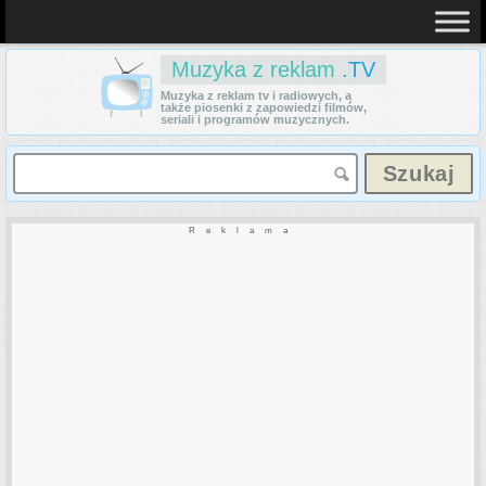
Muzyka z reklam
.TV
Muzyka z reklam tv i radiowych, a
także piosenki z zapowiedzi filmów,
seriali i programów muzycznych.
Reklama