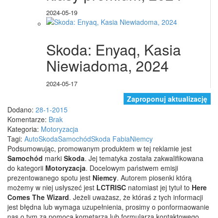
2024-05-19
Skoda: Enyaq, Kasia
Niewiadoma, 2024
2024-05-17
Zaproponuj aktualizację
Dodano:
28-1-2015
Komentarze:
Brak
Kategoria:
Motoryzacja
Tagi:
Auto
Skoda
Samochód
Skoda Fabia
Niemcy
Podsumowując, promowanym produktem w tej reklamie jest
Samochód
marki
Skoda
. Jej tematyka została zakwalifikowana
do kategorii
Motoryzacja
. Docelowym państwem emisji
prezentowanego spotu jest
Niemcy
.
Autorem piosenki którą
możemy w niej usłyszeć jest
LCTRISC
natomiast jej tytuł to
Here
Comes The Wizard
. Jeżeli uważasz, że któraś z tych informacji
jest błędna lub wymaga uzupełnienia, prosimy o ponformaowanie
nas o tym za pomocą kometarza lub formularza kontaktowego,