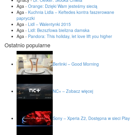
Ignacy
-
Dr. Oetker: Słodka Chwila
Aga
-
Orange: Dzięki Wam jesteśmy siecią
Aga
-
Kuchnia Lidla – Keftedes kontra faszerowane
papryczki
Aga
-
Lidl – Walentynki 2015
Aga
-
Lidl: Bezszfowa bielizna damska
Aga
-
Pandora: This holiday, let love lift you higher
Ostatnio popularne
Berlinki – Good Morning
NC+ – Zobacz więcej
Sony – Xperia Z2, Dostępna w sieci Play