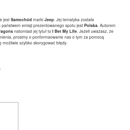
e jest
Samochód
marki
Jeep
. Jej tematyka została
 państwem emisji prezentowanego spotu jest
Polska
.
Autorem
ragons
natomiast jej tytuł to
I Bet My Life
. Jeżeli uważasz, że
ełnienia, prosimy o ponformaowanie nas o tym za pomocą
ę możliwie szybko skorygować błędy.
n