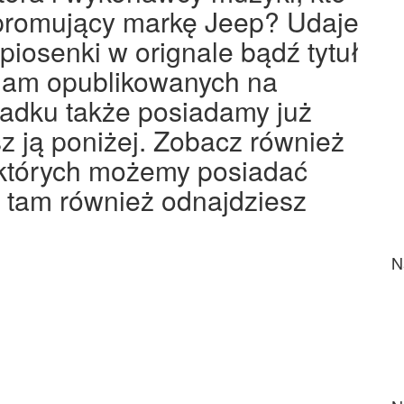
 promujący markę Jeep? Udaje
iosenki w orignale bądź tytuł
klam opublikowanych na
ypadku także posiadamy już
sz ją poniżej. Zobacz również
o których możemy posiadać
e tam również odnajdziesz
N