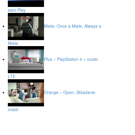
sieci Play
Miele: Once a Miele, Always a
Miele
Plus – PlayStation 4 + router
LTE
Orange – Open, Składanie
mebli