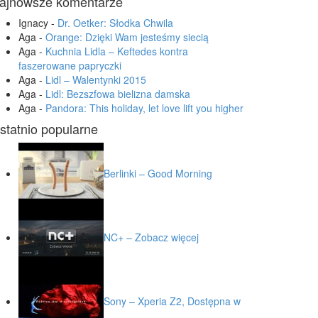
ajnowsze komentarze
Ignacy
-
Dr. Oetker: Słodka Chwila
Aga
-
Orange: Dzięki Wam jesteśmy siecią
Aga
-
Kuchnia Lidla – Keftedes kontra
faszerowane papryczki
Aga
-
Lidl – Walentynki 2015
Aga
-
Lidl: Bezszfowa bielizna damska
Aga
-
Pandora: This holiday, let love lift you higher
statnio popularne
Berlinki – Good Morning
NC+ – Zobacz więcej
Sony – Xperia Z2, Dostępna w