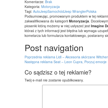
Komentarze:
Brak
Kategoria:
Motoryzacja
Tagi:
Auto
Jeep
Samochód
Jeep Wrangler
Polska
Podsumowując, promowanym produktem w tej reklami
zakwalifikowana do kategorii
Motoryzacja
. Docelowym
piosenki którą możemy w niej usłyszeć jest
Imagine D
któraś z tych informacji jest błędna lub wymaga uzup
kometarza lub formularza kontaktowego, postaramy si
Post navigation
Poprzednia reklama
Lidl – Akcesoria skórzane Witche
Następna reklama
Seat – Leon Cupra, Poczuj emocje
Co sądzisz o tej reklamie?
Twój e-mail nie zostanie opublikowany.