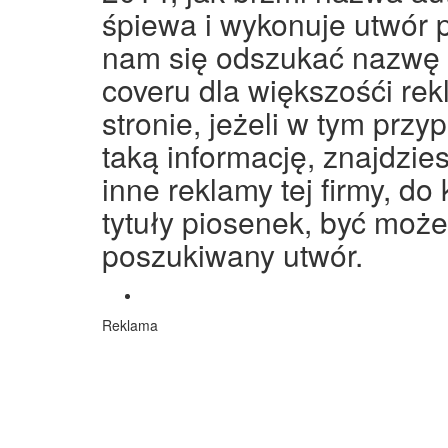
śpiewa i wykonuje utwór
nam się odszukać nazwę p
coveru dla większośći re
stronie, jeżeli w tym prz
taką informację, znajdzie
inne reklamy tej firmy, d
tytuły piosenek, być moż
poszukiwany utwór.
Reklama