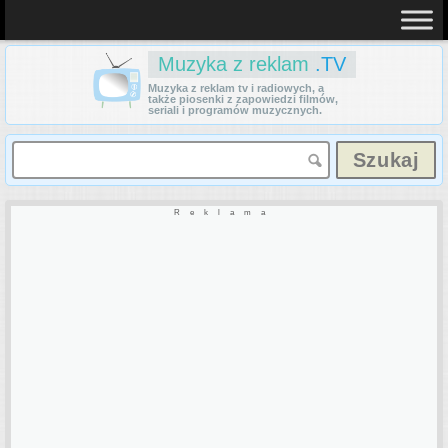
Muzyka z reklam
.TV
Muzyka z reklam tv i radiowych, a
także piosenki z zapowiedzi filmów,
seriali i programów muzycznych.
Reklama