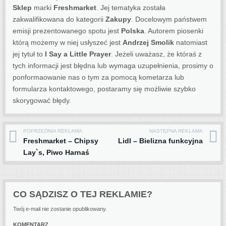
Sklep
marki
Freshmarket
. Jej tematyka została
zakwalifikowana do kategorii
Zakupy
. Docelowym państwem
emisji prezentowanego spotu jest
Polska
.
Autorem piosenki
którą możemy w niej usłyszeć jest
Andrzej Smolik
natomiast
jej tytuł to
I Say a Little Prayer
. Jeżeli uważasz, że któraś z
tych informacji jest błędna lub wymaga uzupełnienia, prosimy o
ponformaowanie nas o tym za pomocą kometarza lub
formularza kontaktowego, postaramy się możliwie szybko
skorygować błędy.
POPRZEDNIA REKLAMA
NASTĘPNA REKLAMA
Post navigation
Freshmarket – Chipsy
Lidl – Bielizna funkcyjna
Lay`s, Piwo Harnaś
CO SĄDZISZ O TEJ REKLAMIE?
Twój e-mail nie zostanie opublikowany.
KOMENTARZ