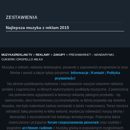
ZESTAWIENIA
Najlepsza muzyka z reklam 2015
MUZYKAZREKLAM.TV
»
REKLAMY
»
ZAKUPY
»
FRESHMARKET – MANDARYNKI,
CUKIERKI CRISPELLO MILKA
Muzyka z reklam, reklamy telewizyjne, piosenki z zapowiedzi programów tv oraz
filmów i seriali a także tytuły piosenek.
Informacje
|
Kontakt
|
Polityka
prywatności
Na stronie publikujemy wybrane i najciekawsze naszym zdaniem reklamy
polskie i zagraniczne, w których wykorzystano podkłady muzyczne. Z pewnością
nie jednokrotnie oglądała/eś w telewizji reklamę jakiegoś produktu - np.
samochodu, sieci komórkowej czy kosmetyków, w której pojawiła się świetna
muzyka, nie było natomiast żadnej wzmianki o tytule i wykonawcy. Teraz możesz
odnaleźć taką piosenkę w kilka sekund, wystarczy odwiedzić naszą stronę i
skorzystać z wyszukiwarki lub katalogu tematycznego. Polecamy także
nowoczesne i przyjazne
forum rozpoznawania piosenek
oraz szybkie i
wygodne
archiwum radiowe
z muzyką graną w popularnych rozgłośniach