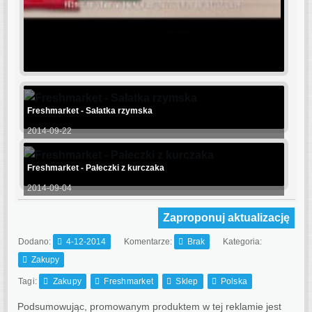
Freshmarket - Sałatka rzymska
2014-09-22
Freshmarket - Pałeczki z kurczaka
2014-09-04
Zaproponuj aktualizację
Dodano:
4-12-2014
Komentarze:
Brak
Kategoria:
Zakupy
Tagi:
Zakupy
Freshmarket
Sklep
Polska
Podsumowując, promowanym produktem w tej reklamie jest