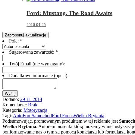
Ford: Mustang, The Road Awaits
2016-04-25
Zaproponuj aktualizację
Pole:
*
Sugerowana zawartość:
*
Twój Email (nie wymagany):
Dodatkowe informacje (opcja):
Wyślij
Dodano:
29-11-2014
Komentarze:
Brak
Kategoria:
Motoryzacja
Tagi:
Auto
Ford
Samochód
Ford Focus
Wielka Brytania
Podsumowując, promowanym produktem w tej reklamie jest
Samoc
Wielka Brytania
.
Autorem piosenki którą możemy w niej usłyszeć j
ponformaowanie nas o tym za pomocą kometarza lub formularza kont