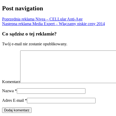
Post navigation
Poprzednia reklama
Nivea – CELLular Anti-Age
Następna reklama
Media Expert – Włączamy niskie ceny 2014
Co sądzisz o tej reklamie?
Twój e-mail nie zostanie opublikowany.
Komentarz
Nazwa
*
Adres E-mail
*