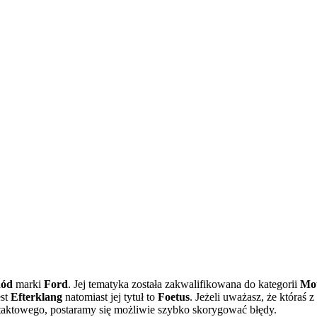
hód
marki
Ford
. Jej tematyka została zakwalifikowana do kategorii
Mot
est
Efterklang
natomiast jej tytuł to
Foetus
. Jeżeli uważasz, że któraś 
aktowego, postaramy się możliwie szybko skorygować błędy.