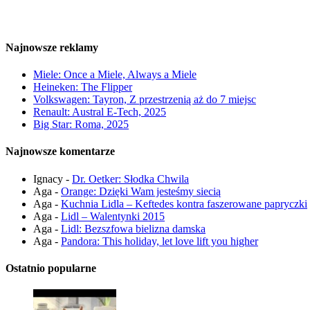
Najnowsze reklamy
Miele: Once a Miele, Always a Miele
Heineken: The Flipper
Volkswagen: Tayron, Z przestrzenią aż do 7 miejsc
Renault: Austral E-Tech, 2025
Big Star: Roma, 2025
Najnowsze komentarze
Ignacy
-
Dr. Oetker: Słodka Chwila
Aga
-
Orange: Dzięki Wam jesteśmy siecią
Aga
-
Kuchnia Lidla – Keftedes kontra faszerowane papryczki
Aga
-
Lidl – Walentynki 2015
Aga
-
Lidl: Bezszfowa bielizna damska
Aga
-
Pandora: This holiday, let love lift you higher
Ostatnio popularne