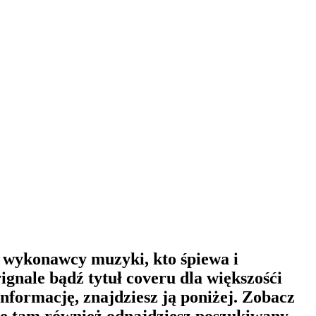
 i wykonawcy muzyki, kto śpiewa i
nale bądź tytuł coveru dla większośći
nformację, znajdziesz ją poniżej. Zobacz
że tam również odnajdziesz poszukiwany