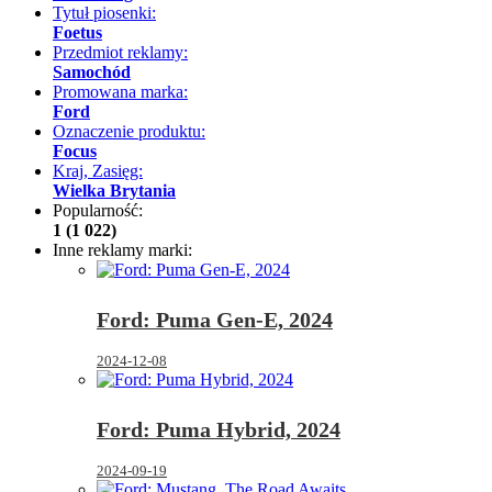
Tytuł piosenki:
Foetus
Przedmiot reklamy:
Samochód
Promowana marka:
Ford
Oznaczenie produktu:
Focus
Kraj, Zasięg:
Wielka Brytania
Popularność:
1 (1 022)
Inne reklamy marki:
Ford: Puma Gen-E, 2024
2024-12-08
Ford: Puma Hybrid, 2024
2024-09-19