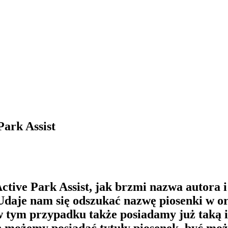
Park Assist
 Active Park Assist, jak brzmi nazwa autora
je nam się odszukać nazwę piosenki w orig
w tym przypadku także posiadamy już taką i
ch możemy posiadać tytuły piosenek, być mo