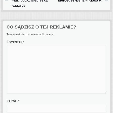
Post navigation
Fiat: 500X, Niebieska
Mercedes-Benz – Klasa A
tabletka
CO SĄDZISZ O TEJ REKLAMIE?
Twój e-mail nie zostanie opublikowany.
KOMENTARZ
*
NAZWA