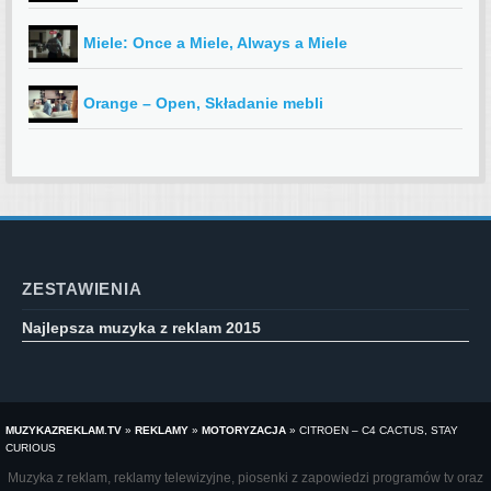
Miele: Once a Miele, Always a Miele
Orange – Open, Składanie mebli
ZESTAWIENIA
Najlepsza muzyka z reklam 2015
MUZYKAZREKLAM.TV
»
REKLAMY
»
MOTORYZACJA
»
CITROEN – C4 CACTUS, STAY
CURIOUS
Muzyka z reklam, reklamy telewizyjne, piosenki z zapowiedzi programów tv oraz