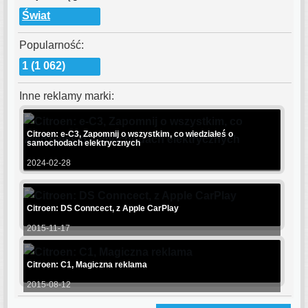
Świat
Popularność:
1 (1 062)
Inne reklamy marki:
Citroen: e-C3, Zapomnij o wszystkim, co wiedziałeś o
samochodach elektrycznych
2024-02-28
Citroen: DS Conncect, z Apple CarPlay
2015-11-17
Citroen: C1, Magiczna reklama
2015-08-12