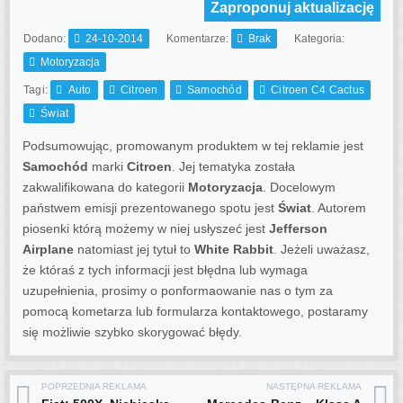
Zaproponuj aktualizację
Dodano:
24-10-2014
Komentarze:
Brak
Kategoria:
Motoryzacja
Tagi:
Auto
Citroen
Samochód
Citroen C4 Cactus
Świat
Podsumowując, promowanym produktem w tej reklamie jest
Samochód
marki
Citroen
. Jej tematyka została
zakwalifikowana do kategorii
Motoryzacja
. Docelowym
państwem emisji prezentowanego spotu jest
Świat
.
Autorem
piosenki którą możemy w niej usłyszeć jest
Jefferson
Airplane
natomiast jej tytuł to
White Rabbit
. Jeżeli uważasz,
że któraś z tych informacji jest błędna lub wymaga
uzupełnienia, prosimy o ponformaowanie nas o tym za
pomocą kometarza lub formularza kontaktowego, postaramy
się możliwie szybko skorygować błędy.
POPRZEDNIA REKLAMA
NASTĘPNA REKLAMA