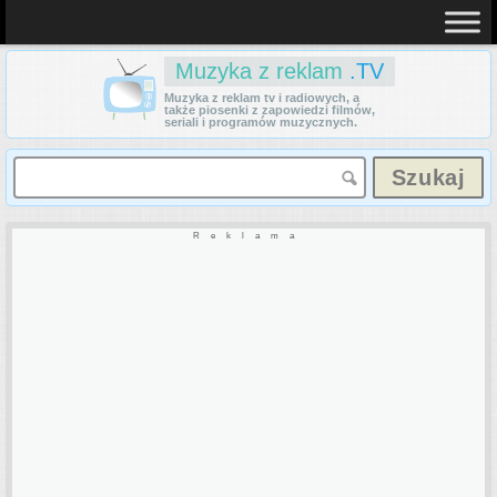
Muzyka z reklam
.TV
Muzyka z reklam tv i radiowych, a
także piosenki z zapowiedzi filmów,
seriali i programów muzycznych.
Reklama