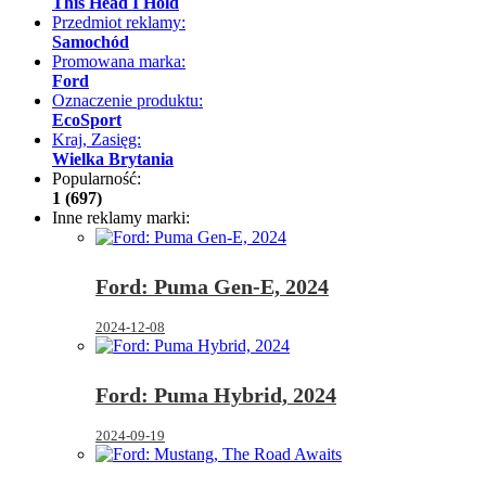
This Head I Hold
Przedmiot reklamy:
Samochód
Promowana marka:
Ford
Oznaczenie produktu:
EcoSport
Kraj, Zasięg:
Wielka Brytania
Popularność:
1 (697)
Inne reklamy marki:
Ford: Puma Gen-E, 2024
2024-12-08
Ford: Puma Hybrid, 2024
2024-09-19