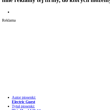
Reklama
Autor piosenki:
Electric Guest
Tytuł piosenki: