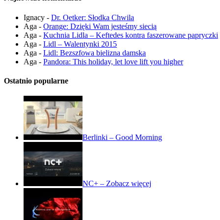
Ignacy
-
Dr. Oetker: Słodka Chwila
Aga
-
Orange: Dzięki Wam jesteśmy siecią
Aga
-
Kuchnia Lidla – Keftedes kontra faszerowane papryczki
Aga
-
Lidl – Walentynki 2015
Aga
-
Lidl: Bezszfowa bielizna damska
Aga
-
Pandora: This holiday, let love lift you higher
Ostatnio popularne
Berlinki – Good Morning
NC+ – Zobacz więcej