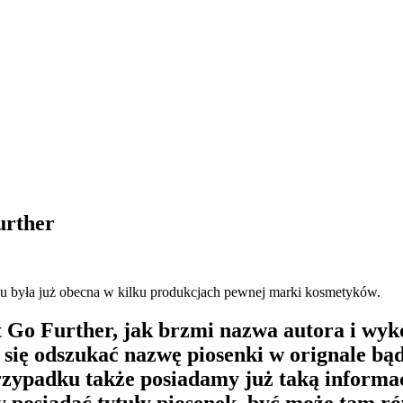
urther
u była już obecna w kilku produkcjach pewnej marki kosmetyków.
rt Go Further, jak brzmi nazwa autora i wy
ę odszukać nazwę piosenki w orignale bądź
rzypadku także posiadamy już taką informac
y posiadać tytuły piosenek, być może tam r