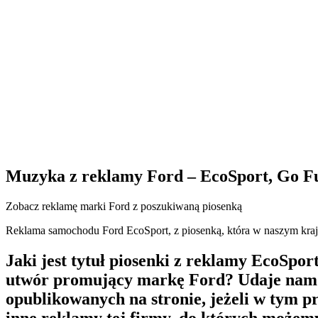
Muzyka z reklamy Ford – EcoSport, Go F
Zobacz reklamę marki Ford z poszukiwaną piosenką
Reklama samochodu Ford EcoSport, z piosenką, która w naszym kraj
Jaki jest tytuł piosenki z reklamy EcoSpo
utwór promujący markę Ford? Udaje nam si
opublikowanych na stronie, jeżeli w tym p
inne reklamy tej firmy, do których możem