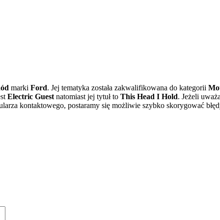
hód
marki
Ford
. Jej tematyka została zakwalifikowana do kategorii
Mot
est
Electric Guest
natomiast jej tytuł to
This Head I Hold
. Jeżeli uważ
larza kontaktowego, postaramy się możliwie szybko skorygować błęd