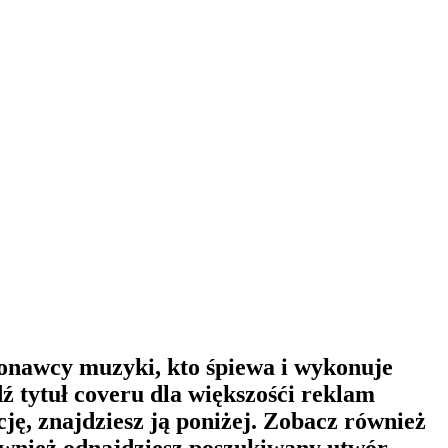
konawcy muzyki, kto śpiewa i wykonuje
 tytuł coveru dla większośći reklam
ję, znajdziesz ją poniżej. Zobacz również
ównież odnajdziesz poszukiwany utwór.