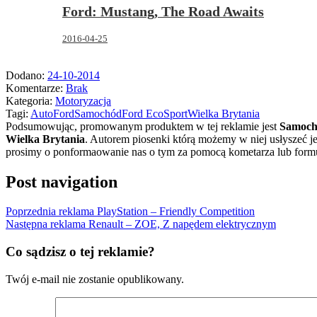
Ford: Mustang, The Road Awaits
2016-04-25
Dodano:
24-10-2014
Komentarze:
Brak
Kategoria:
Motoryzacja
Tagi:
Auto
Ford
Samochód
Ford EcoSport
Wielka Brytania
Podsumowując, promowanym produktem w tej reklamie jest
Samoc
Wielka Brytania
.
Autorem piosenki którą możemy w niej usłyszeć j
prosimy o ponformaowanie nas o tym za pomocą kometarza lub formu
Post navigation
Poprzednia reklama
PlayStation – Friendly Competition
Następna reklama
Renault – ZOE, Z napędem elektrycznym
Co sądzisz o tej reklamie?
Twój e-mail nie zostanie opublikowany.