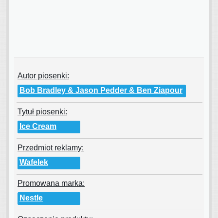
Autor piosenki:
Bob Bradley & Jason Pedder & Ben Ziapour
Tytuł piosenki:
Ice Cream
Przedmiot reklamy:
Wafelek
Promowana marka:
Nestle