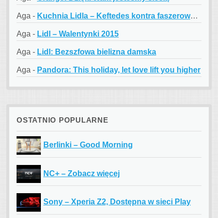
Aga
-
Kuchnia Lidla – Keftedes kontra faszerowane papryczki
Aga
-
Lidl – Walentynki 2015
Aga
-
Lidl: Bezszfowa bielizna damska
Aga
-
Pandora: This holiday, let love lift you higher
OSTATNIO POPULARNE
Berlinki – Good Morning
NC+ – Zobacz więcej
Sony – Xperia Z2, Dostępna w sieci Play