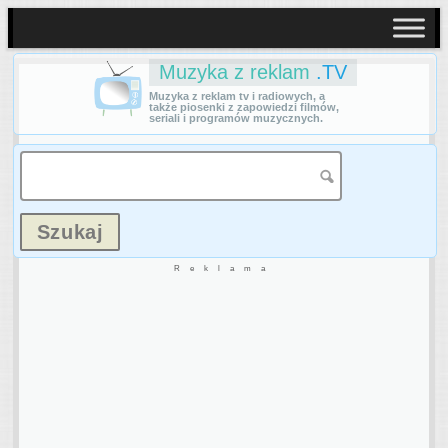
Muzyka z reklam
.TV
Muzyka z reklam tv i radiowych, a
także piosenki z zapowiedzi filmów,
seriali i programów muzycznych.
Reklama