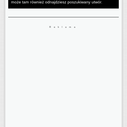
może tam również odnajdziesz poszukiwany utwór.
Reklama