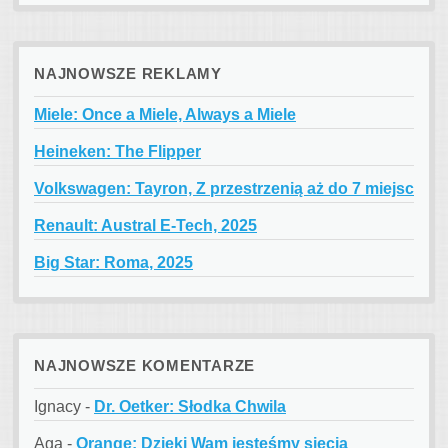
NAJNOWSZE REKLAMY
Miele: Once a Miele, Always a Miele
Heineken: The Flipper
Volkswagen: Tayron, Z przestrzenią aż do 7 miejsc
Renault: Austral E-Tech, 2025
Big Star: Roma, 2025
NAJNOWSZE KOMENTARZE
Ignacy
-
Dr. Oetker: Słodka Chwila
Aga
-
Orange: Dzięki Wam jesteśmy siecią