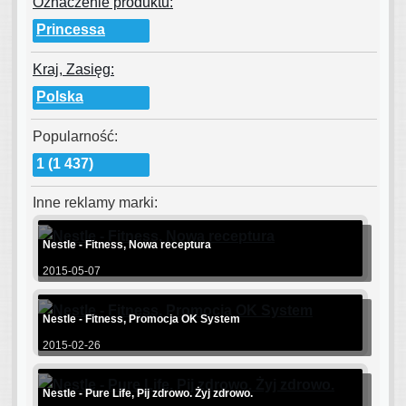
Oznaczenie produktu:
Princessa
Kraj, Zasięg:
Polska
Popularność:
1 (1 437)
Inne reklamy marki:
Nestle - Fitness, Nowa receptura
2015-05-07
Nestle - Fitness, Promocja OK System
2015-02-26
Nestle - Pure Life, Pij zdrowo. Żyj zdrowo.