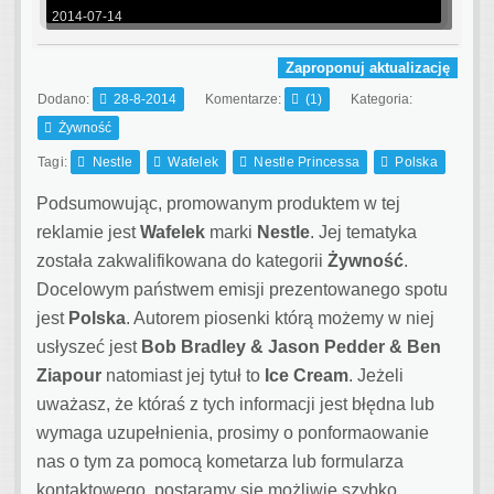
2014-07-14
Zaproponuj aktualizację
Dodano:
28-8-2014
Komentarze:
(1)
Kategoria:
Żywność
Tagi:
Nestle
Wafelek
Nestle Princessa
Polska
Podsumowując, promowanym produktem w tej
reklamie jest
Wafelek
marki
Nestle
. Jej tematyka
została zakwalifikowana do kategorii
Żywność
.
Docelowym państwem emisji prezentowanego spotu
jest
Polska
.
Autorem piosenki którą możemy w niej
usłyszeć jest
Bob Bradley & Jason Pedder & Ben
Ziapour
natomiast jej tytuł to
Ice Cream
. Jeżeli
uważasz, że któraś z tych informacji jest błędna lub
wymaga uzupełnienia, prosimy o ponformaowanie
nas o tym za pomocą kometarza lub formularza
kontaktowego, postaramy się możliwie szybko