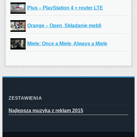
Plus – PlayStation 4 + router LTE
Orange – Open, Składanie mebli
Miele: Once a Miele, Always a Miele
ZESTAWIENIA
Najlepsza muzyka z reklam 2015