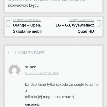
skorygować błędy.
POPRZEDNIA REKLAMA
NASTĘPNA REKLAMA
Orange – Open,
LG – G3, Wyświetlacz
Post navigation
Składanie mebli
Quad HD
1 KOMENTARZ
super
25 października 2014 o 10:36
bardzo fajna tylko szkoda ze ciagle to samo
:(
tylko tu jej moge posluchac :(
Odpowiedz