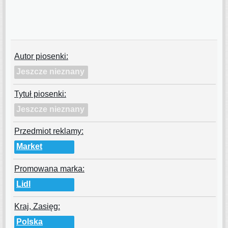
Autor piosenki:
Jeszcze nieznany
Tytuł piosenki:
Jeszcze nieznany
Przedmiot reklamy:
Market
Promowana marka:
Lidl
Kraj, Zasięg:
Polska