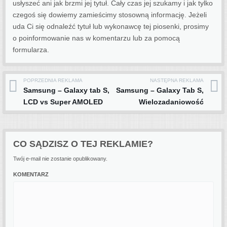
usłyszeć ani jak brzmi jej tytuł. Cały czas jej szukamy i jak tylko
czegoś się dowiemy zamieścimy stosowną informację. Jeżeli
uda Ci się odnaleźć tytuł lub wykonawcę tej piosenki, prosimy
o poinformowanie nas w komentarzu lub za pomocą
formularza.
POPRZEDNIA REKLAMA
NASTĘPNA REKLAMA
Post navigation
Samsung – Galaxy tab S,
Samsung – Galaxy Tab S,
LCD vs Super AMOLED
Wielozadaniowość
CO SĄDZISZ O TEJ REKLAMIE?
Twój e-mail nie zostanie opublikowany.
KOMENTARZ