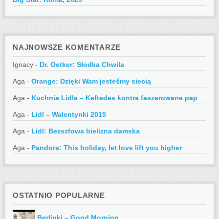
NAJNOWSZE KOMENTARZE
Ignacy
-
Dr. Oetker: Słodka Chwila
Aga
-
Orange: Dzięki Wam jesteśmy siecią
Aga
-
Kuchnia Lidla – Keftedes kontra faszerowane papryczki
Aga
-
Lidl – Walentynki 2015
Aga
-
Lidl: Bezszfowa bielizna damska
Aga
-
Pandora: This holiday, let love lift you higher
OSTATNIO POPULARNE
Berlinki – Good Morning