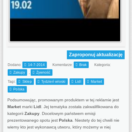
Zaproponuj aktualizację
Dodano:
14-7-2014
Komentarze:
Brak
Kategoria:
Zakupy
,
Żywność
Tagi:
Sklep
Tydzień włoski
Lidl
Market
Polska
Podsumowując, promowanym produktem w tej reklamie jest
Market
marki
Lidl
. Jej tematyka została zakwalifikowana do
kategorii
Zakupy
. Docelowym państwem emisji
prezentowanego spotu jest
Polska
.
Niestety do tej chwili nie
wiemy kto jest wykonawcą utworu, który możemy w niej