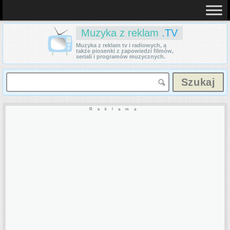
Muzyka z reklam
.TV
Muzyka z reklam tv i radiowych, a
także piosenki z zapowiedzi filmów,
seriali i programów muzycznych.
Reklama