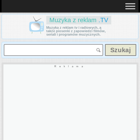
Muzyka z reklam
.TV
Muzyka z reklam tv i radiowych, a
także piosenki z zapowiedzi filmów,
seriali i programów muzycznych.
Reklama