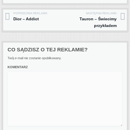
POPRZEDNIA REKLAMA
NASTĘPNA REKLAMA
Post navigation
Dior – Addict
Tauron – Świecimy
przykładem
CO SĄDZISZ O TEJ REKLAMIE?
Twój e-mail nie zostanie opublikowany.
KOMENTARZ