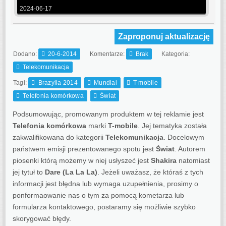
2024-06-17
Zaproponuj aktualizację
Dodano:
20-6-2014
Komentarze:
Brak
Kategoria:
Telekomunikacja
Tagi:
Brazylia 2014
Mundial
T-mobile
Telefonia komórkowa
Świat
Podsumowując, promowanym produktem w tej reklamie jest
Telefonia komórkowa
marki
T-mobile
. Jej tematyka została
zakwalifikowana do kategorii
Telekomunikacja
. Docelowym
państwem emisji prezentowanego spotu jest
Świat
.
Autorem
piosenki którą możemy w niej usłyszeć jest
Shakira
natomiast
jej tytuł to
Dare (La La La)
. Jeżeli uważasz, że któraś z tych
informacji jest błędna lub wymaga uzupełnienia, prosimy o
ponformaowanie nas o tym za pomocą kometarza lub
formularza kontaktowego, postaramy się możliwie szybko
skorygować błędy.