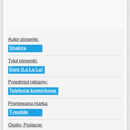
Autor piosenki:
Shakira
Tytuł piosenki:
Dare (La La La)
Przedmiot reklamy:
Telefonia komórkowa
Promowana marka:
T-mobile
Osoby, Postacie: