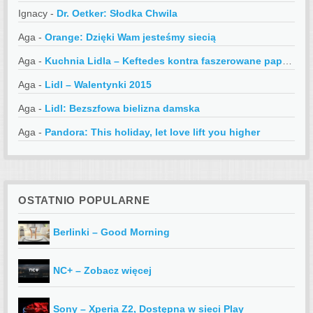
Ignacy
-
Dr. Oetker: Słodka Chwila
Aga
-
Orange: Dzięki Wam jesteśmy siecią
Aga
-
Kuchnia Lidla – Keftedes kontra faszerowane papryczki
Aga
-
Lidl – Walentynki 2015
Aga
-
Lidl: Bezszfowa bielizna damska
Aga
-
Pandora: This holiday, let love lift you higher
OSTATNIO POPULARNE
Berlinki – Good Morning
NC+ – Zobacz więcej
Sony – Xperia Z2, Dostępna w sieci Play