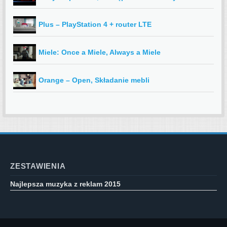
Plus – PlayStation 4 + router LTE
Miele: Once a Miele, Always a Miele
Orange – Open, Składanie mebli
ZESTAWIENIA
Najlepsza muzyka z reklam 2015