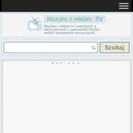
Muzyka z reklam
.TV
Muzyka z reklam tv i radiowych, a
także piosenki z zapowiedzi filmów,
seriali i programów muzycznych.
Reklama