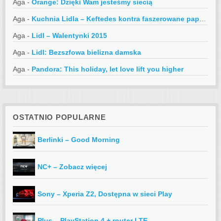
Aga
-
Orange: Dzięki Wam jesteśmy siecią
Aga
-
Kuchnia Lidla – Keftedes kontra faszerowane papryczki
Aga
-
Lidl – Walentynki 2015
Aga
-
Lidl: Bezszfowa bielizna damska
Aga
-
Pandora: This holiday, let love lift you higher
OSTATNIO POPULARNE
Berlinki – Good Morning
NC+ – Zobacz więcej
Sony – Xperia Z2, Dostępna w sieci Play
Plus – PlayStation 4 + router LTE