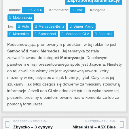
Zaproponuj aktualizację
Dodano:
2-6-2014
Komentarze:
Brak
Kategoria:
Motoryzacja
Tagi:
Auto
Mercedes-Benz
Super Mario
Mercedes
Samochód
Mercedes GLA
Japonia
Podsumowując, promowanym produktem w tej reklamie jest
Samochód
marki
Mercedes
. Jej tematyka została
zakwalifikowana do kategorii
Motoryzacja
. Docelowym
państwem emisji prezentowanego spotu jest
Japonia
.
Niestety
do tej chwili nie wiemy kto jest wykonawcą utworu, który
możemy w niej usłyszeć ani jak brzmi jej tytuł. Cały czas jej
szukamy i jak tylko czegoś się dowiemy zamieścimy stosowną
informację. Jeżeli uda Ci się odnaleźć tytuł lub wykonawcę tej
piosenki, prosimy o poinformowanie nas w komentarzu lub za
pomocą formularza.
POPRZEDNIA REKLAMA
NASTĘPNA REKLAMA
Zbyszko – 3 cytryny,
Mitsubishi – ASX Blue