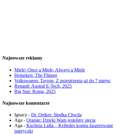
Najnowsze reklamy
Miele: Once a Miele, Always a Miele
Heineken: The Flipper
Volkswagen: Tayron, Z przestrzenią aż do 7 miejsc
Renault: Austral E-Tech, 2025
Big Star: Roma, 2025
Najnowsze komentarze
Ignacy
-
Dr. Oetker: Słodka Chwila
Aga
-
Orange: Dzięki Wam jesteśmy siecią
Aga
-
Kuchnia Lidla – Keftedes kontra faszerowane
papryczki