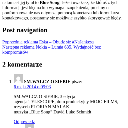
natomiast jej tytuł to
Blue Song
. Jeżeli uważasz, że któraś z tych
informacji jest błędna lub wymaga uzupełnienia, prosimy o
ponformaowanie nas o tym za pomocą kometarza lub formularza
kontaktowego, postaramy się możliwie szybko skorygować błędy.
Post navigation
Poprzednia reklama
Eska – Obudź się #NaJankesa
Następna reklama
Nokia – Lumia 635, Wydajność bez
kompromisów
2 komentarze
SM-WALCZ O SIEBIE
pisze:
6 maja 2014 o 09:03
SM-WALCZ O SIEBIE, 3 edycja
agencja TELESCOPE, dom produckyjny MOJO FILMS,
rezyseria FLORIAN MALAK
muzyka „Blue Song” David Luke Schmidt
Odpowiedz