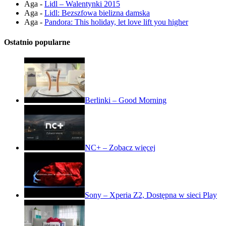
Aga
-
Lidl – Walentynki 2015
Aga
-
Lidl: Bezszfowa bielizna damska
Aga
-
Pandora: This holiday, let love lift you higher
Ostatnio popularne
Berlinki – Good Morning
NC+ – Zobacz więcej
Sony – Xperia Z2, Dostępna w sieci Play