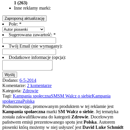
1 (263)
Inne reklamy marki:
Zaproponuj aktualizację
Pole:
*
Sugerowana zawartość:
*
Twój Email (nie wymagany):
Dodatkowe informacje (opcja):
Wyślij
Dodano:
6-5-2014
Komentarze:
2 komentarze
Kategoria:
Zdrowie
Tagi:
Kampania społeczna
SM
SM Walcz o siebie
Kampania
społaeczna
Polska
Podsumowując, promowanym produktem w tej reklamie jest
Kampania społaeczna
marki
SM Walcz o siebie
. Jej tematyka
została zakwalifikowana do kategorii
Zdrowie
. Docelowym
państwem emisji prezentowanego spotu jest
Polska
.
Autorem
piosenki którą możemy w niej usłyszeć jest
David Luke Schmidt