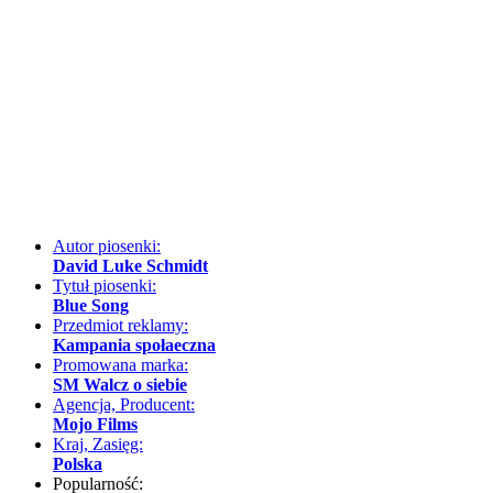
Autor piosenki:
David Luke Schmidt
Tytuł piosenki:
Blue Song
Przedmiot reklamy:
Kampania społaeczna
Promowana marka:
SM Walcz o siebie
Agencja, Producent:
Mojo Films
Kraj, Zasięg:
Polska
Popularność: