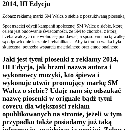
2014, III Edycja
Zobacz reklamę marki SM Walcz o siebie z poszukiwaną piosenką
Spot trzeciej edycji kampanii społecznej SM Walcz o siebie, której
celem jest budowanie świadomości, że SM to choroba, z którą
trzeba walczyć i nie wolno się poddawać, a sposobami na tą walkę
są odpowiednie leczenie i rehabilitacja. Aby ta trudna walka była
skuteczna, potrzeba wsparcia materialnego oraz emocjonalnego.
Jaki jest tytuł piosenki z reklamy 2014,
III Edycja, jak brzmi nazwa autora i
wykonawcy muzyki, kto śpiewa i
wykonuje utwór promujący markę SM
Walcz o siebie? Udaje nam się odszukać
nazwę piosenki w orignale bądź tytuł
coveru dla większośći reklam
opublikowanych na stronie, jeżeli w tym
przypadku także posiadamy już taką
informację, znajdziesz ją poniżej. Zobacz