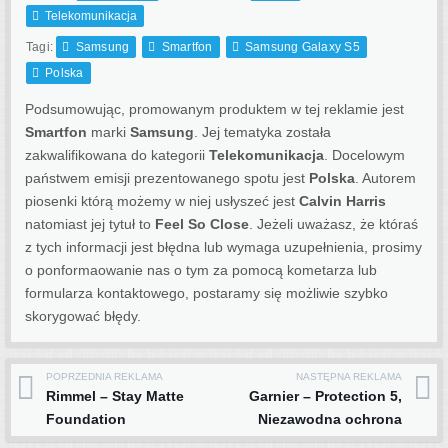
Telekomunikacja
Tagi:
Samsung
Smartfon
Samsung Galaxy S5
Polska
Podsumowując, promowanym produktem w tej reklamie jest
Smartfon
marki
Samsung
. Jej tematyka została
zakwalifikowana do kategorii
Telekomunikacja
. Docelowym
państwem emisji prezentowanego spotu jest
Polska
.
Autorem
piosenki którą możemy w niej usłyszeć jest
Calvin Harris
natomiast jej tytuł to
Feel So Close
. Jeżeli uważasz, że któraś
z tych informacji jest błędna lub wymaga uzupełnienia, prosimy
o ponformaowanie nas o tym za pomocą kometarza lub
formularza kontaktowego, postaramy się możliwie szybko
skorygować błędy.
POPRZEDNIA REKLAMA
NASTĘPNA REKLAMA
Post navigation
Rimmel – Stay Matte
Garnier – Protection 5,
Foundation
Niezawodna ochrona