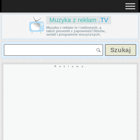
Muzyka z reklam
.TV
Muzyka z reklam tv i radiowych, a
także piosenki z zapowiedzi filmów,
seriali i programów muzycznych.
Reklama