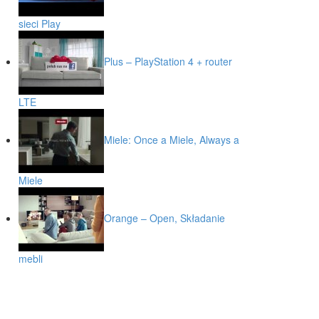
sieci Play
Plus – PlayStation 4 + router
LTE
Miele: Once a Miele, Always a
Miele
Orange – Open, Składanie
mebli