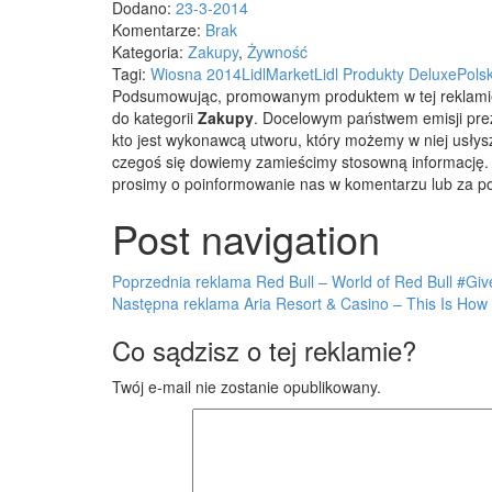
Dodano:
23-3-2014
Komentarze:
Brak
Kategoria:
Zakupy
,
Żywność
Tagi:
Wiosna 2014
Lidl
Market
Lidl Produkty Deluxe
Pols
Podsumowując, promowanym produktem w tej reklami
do kategorii
Zakupy
. Docelowym państwem emisji pre
kto jest wykonawcą utworu, który możemy w niej usłyszeć
czegoś się dowiemy zamieścimy stosowną informację. Je
prosimy o poinformowanie nas w komentarzu lub za p
Post navigation
Poprzednia reklama
Red Bull – World of Red Bull #G
Następna reklama
Aria Resort & Casino – This Is Ho
Co sądzisz o tej reklamie?
Twój e-mail nie zostanie opublikowany.