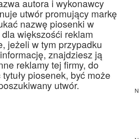
nazwa autora i wykonawcy
onuje utwór promujący markę
zukać nazwę piosenki w
u dla większośći reklam
, jeżeli w tym przypadku
informację, znajdziesz ją
ne reklamy tej firmy, do
tytuły piosenek, być może
poszukiwany utwór.
N