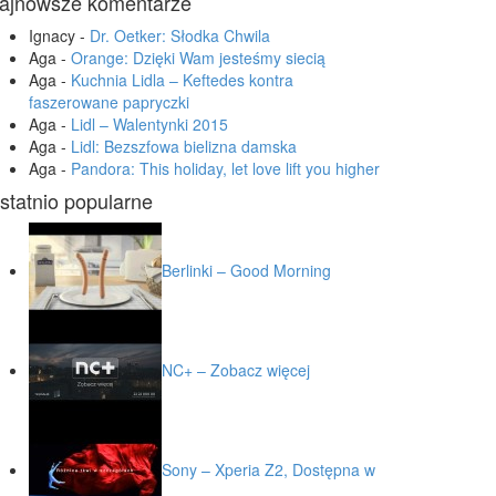
ajnowsze komentarze
Ignacy
-
Dr. Oetker: Słodka Chwila
Aga
-
Orange: Dzięki Wam jesteśmy siecią
Aga
-
Kuchnia Lidla – Keftedes kontra
faszerowane papryczki
Aga
-
Lidl – Walentynki 2015
Aga
-
Lidl: Bezszfowa bielizna damska
Aga
-
Pandora: This holiday, let love lift you higher
statnio popularne
Berlinki – Good Morning
NC+ – Zobacz więcej
Sony – Xperia Z2, Dostępna w