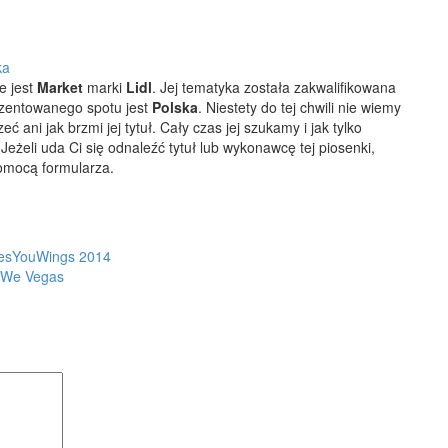
ka
e jest
Market
marki
Lidl
. Jej tematyka została zakwalifikowana
zentowanego spotu jest
Polska
.
Niestety do tej chwili nie wiemy
 ani jak brzmi jej tytuł. Cały czas jej szukamy i jak tylko
żeli uda Ci się odnaleźć tytuł lub wykonawcę tej piosenki,
omocą formularza.
ivesYouWings 2014
w We Vegas