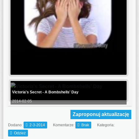
Victoria's Secret - A Bombshells' Day
2014-02-05
Zaproponuj aktualizację
Dodano:
2-3-2014
Komentarze:
Brak
Kategoria:
Odzież