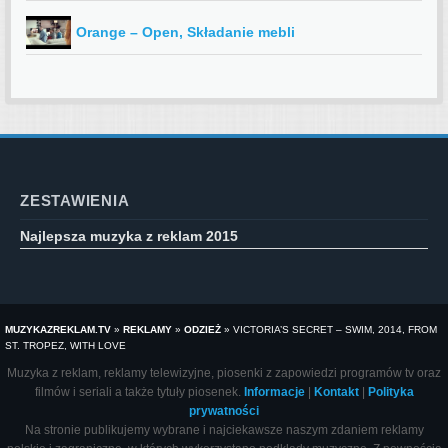
Orange – Open, Składanie mebli
ZESTAWIENIA
Najlepsza muzyka z reklam 2015
MUZYKAZREKLAM.TV
»
REKLAMY
»
ODZIEŻ
»
VICTORIA’S SECRET – SWIM, 2014, FROM
ST. TROPEZ, WITH LOVE
Muzyka z reklam, reklamy telewizyjne, piosenki z zapowiedzi programów tv oraz
filmów i seriali a także tytuły piosenek.
Informacje
|
Kontakt
|
Polityka
prywatności
Na stronie publikujemy wybrane i najciekawsze naszym zdaniem reklamy