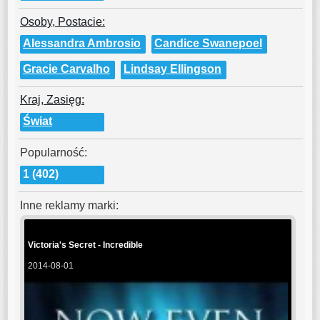
Osoby, Postacie:
Alessandra Ambrosio
Candice Swanepoel
Gracie Carvalho
Lindsay Ellingson
Kraj, Zasięg:
Świat
Popularność:
1 (402)
Inne reklamy marki:
Victoria's Secret - Incredible
2014-08-01