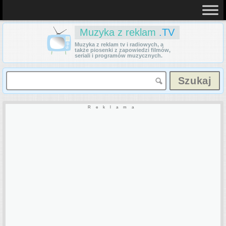
Muzyka z reklam
.TV
Muzyka z reklam tv i radiowych, a
także piosenki z zapowiedzi filmów,
seriali i programów muzycznych.
Reklama