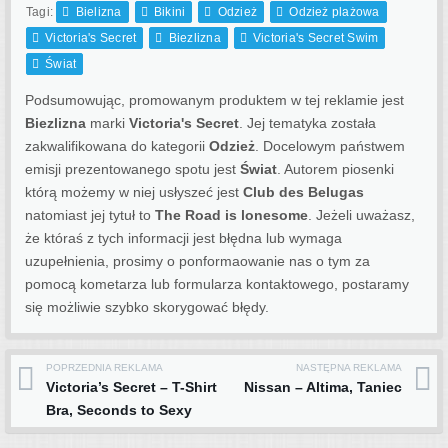
Tagi:
Bielizna
Bikini
Odzież
Odzież plażowa
Victoria's Secret
Biezlizna
Victoria's Secret Swim
Świat
Podsumowując, promowanym produktem w tej reklamie jest
Biezlizna
marki
Victoria's Secret
. Jej tematyka została
zakwalifikowana do kategorii
Odzież
. Docelowym państwem
emisji prezentowanego spotu jest
Świat
.
Autorem piosenki
którą możemy w niej usłyszeć jest
Club des Belugas
natomiast jej tytuł to
The Road is lonesome
. Jeżeli uważasz,
że któraś z tych informacji jest błędna lub wymaga
uzupełnienia, prosimy o ponformaowanie nas o tym za
pomocą kometarza lub formularza kontaktowego, postaramy
się możliwie szybko skorygować błędy.
POPRZEDNIA REKLAMA
NASTĘPNA REKLAMA
Post navigation
Victoria’s Secret – T-Shirt
Nissan – Altima, Taniec
Bra, Seconds to Sexy