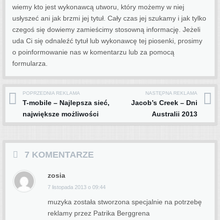
wiemy kto jest wykonawcą utworu, który możemy w niej
usłyszeć ani jak brzmi jej tytuł. Cały czas jej szukamy i jak tylko
czegoś się dowiemy zamieścimy stosowną informację. Jeżeli
uda Ci się odnaleźć tytuł lub wykonawcę tej piosenki, prosimy
o poinformowanie nas w komentarzu lub za pomocą
formularza.
POPRZEDNIA REKLAMA
NASTĘPNA REKLAMA
Post navigation
T-mobile – Najlepsza sieć,
Jacob’s Creek – Dni
największe możliwości
Australii 2013
7 KOMENTARZE
zosia
7 listopada 2013 o 09:44
muzyka została stworzona specjalnie na potrzebę
reklamy przez Patrika Berggrena