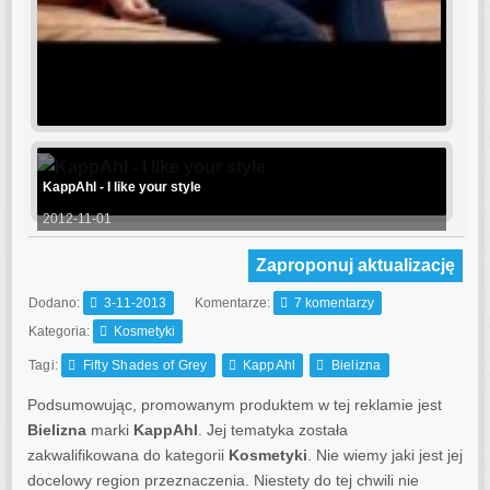
KappAhl - I like your style
2012-11-01
Zaproponuj aktualizację
Dodano:
3-11-2013
Komentarze:
7 komentarzy
Kategoria:
Kosmetyki
Tagi:
Fifty Shades of Grey
KappAhl
Bielizna
Podsumowując, promowanym produktem w tej reklamie jest
Bielizna
marki
KappAhl
. Jej tematyka została
zakwalifikowana do kategorii
Kosmetyki
. Nie wiemy jaki jest jej
docelowy region przeznaczenia.
Niestety do tej chwili nie