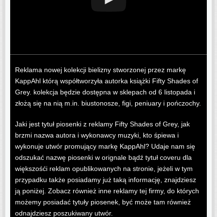
Reklama nowej kolekcji bielizny stworzonej przez markę
KappAhl którą współtworzyła autorka książki Fifty Shades of
Grey. kolekcja będzie dostępna w sklepach od 6 listopada i
złożą się na nią m.in. biustonosze, figi, peniuary i pończochy.
Jaki jest tytuł piosenki z reklamy Fifty Shades of Grey, jak
brzmi nazwa autora i wykonawcy muzyki, kto śpiewa i
wykonuje utwór promujący markę KappAhl? Udaje nam się
odszukać nazwę piosenki w orignale bądź tytuł coveru dla
większośći reklam opublikowanych na stronie, jeżeli w tym
przypadku także posiadamy już taką informację, znajdziesz
ją poniżej. Zobacz również inne reklamy tej firmy, do których
możemy posiadać tytuły piosenek, być może tam również
odnajdziesz poszukiwany utwór.