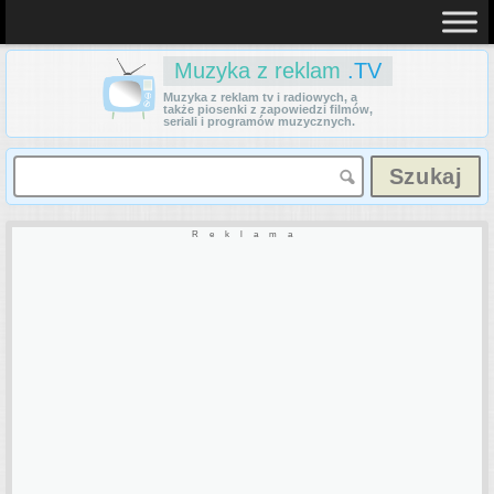
Muzyka z reklam
.TV
Muzyka z reklam tv i radiowych, a
także piosenki z zapowiedzi filmów,
seriali i programów muzycznych.
Reklama