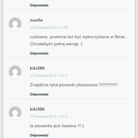
Odpowiedz
noelle
11 listopada 2013 o 12:58
cudowna, powinna też być wykorzystana w filmie…
Chciałabym pełną wersję :(
Odpowiedz
kiki386
27 listopada 2013 o 19:14
Znajdźcie tytuł piosenki plissssssss !!!!!!!!!!!!!!!
Odpowiedz
kiki386
27 listopada 2013 o 19:15
ta piosenka jest świetna !!!:(
Odpowiedz