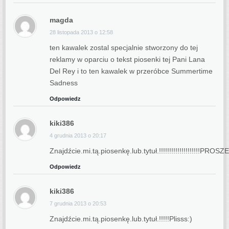
magda
28 listopada 2013 o 12:58
ten kawalek zostal specjalnie stworzony do tej
reklamy w oparciu o tekst piosenki tej Pani Lana
Del Rey i to ten kawalek w przeróbce Summertime
Sadness
Odpowiedz
kiki386
4 grudnia 2013 o 20:17
Znajdźcie.mi.tą.piosenkę.lub.tytuł.!!!!!!!!!!!!!!!!!!!!PROS
Odpowiedz
kiki386
7 grudnia 2013 o 20:53
Znajdźcie.mi.tą.piosenkę.lub.tytuł.!!!!!Plisss:)