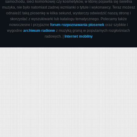
samochodu, sieci komórkowej czy kosmetyków, w której pojawiła się świetna
muzyka, nie było natomiast żadnej wzmianki o tytule i wykonawcy. Teraz możesz
odnaleźć taką piosenkę w kilka sekund, wystarczy odwiedzić naszą stronę i
skorzystać z wyszukiwarki lub katalogu tematycznego. Polecamy także
nowoczesne i przyjazne
forum rozpoznawania piosenek
oraz szybkie i
wygodne
archiwum radiowe
z muzyką graną w popularnych rozgłośniach
radowych. |
Internet mobilny