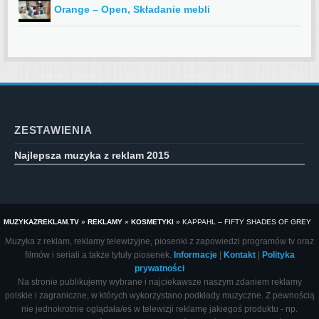
Orange – Open, Składanie mebli
ZESTAWIENIA
Najlepsza muzyka z reklam 2015
MUZYKAZREKLAM.TV
»
REKLAMY
»
KOSMETYKI
»
KAPPAHL – FIFTY SHADES OF GREY
Muzyka z reklam, reklamy telewizyjne, piosenki z zapowiedzi programów tv oraz
filmów i seriali a także tytuły piosenek.
Informacje
|
Kontakt
|
Polityka
prywatności
Na stronie publikujemy wybrane i najciekawsze naszym zdaniem reklamy
polskie i zagraniczne, w których wykorzystano podkłady muzyczne. Z pewnością
nie jednokrotnie oglądała/eś w telewizji reklamę jakiegoś produktu - np.