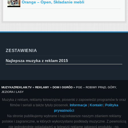
Orange – Open, Składanie mebli
ZESTAWIENIA
Najlepsza muzyka z reklam 2015
MUZYKAZREKLAM.TV
»
REKLAMY
»
DOM I OGRÓD
»
PGE – ROBIMY PRĄD, GÓRY,
JEZIORA I LASY
Muzyka z reklam, reklamy telewizyjne, piosenki z zapowiedzi programów tv oraz
filmów i seriali a także tytuły piosenek.
Informacje
|
Kontakt
|
Polityka
prywatności
Na stronie publikujemy wybrane i najciekawsze naszym zdaniem reklamy
polskie i zagraniczne, w których wykorzystano podkłady muzyczne. Z pewnością
nie jednokrotnie oglądała/eś w telewizji reklamę jakiegoś produktu - np.