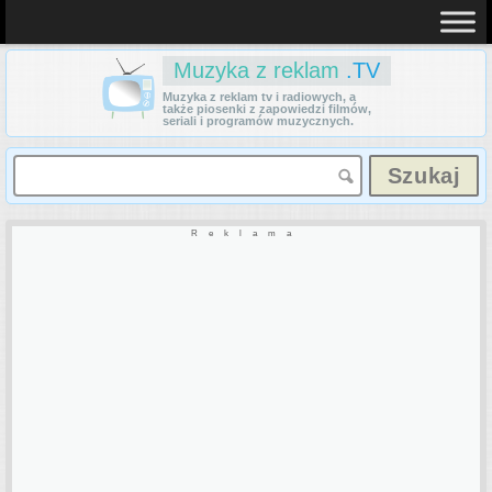
Muzyka z reklam
.TV
Muzyka z reklam tv i radiowych, a
także piosenki z zapowiedzi filmów,
seriali i programów muzycznych.
Reklama