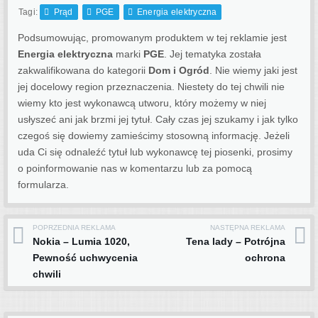
Tagi:
Prąd
PGE
Energia elektryczna
Podsumowując, promowanym produktem w tej reklamie jest
Energia elektryczna
marki
PGE
. Jej tematyka została
zakwalifikowana do kategorii
Dom i Ogród
. Nie wiemy jaki jest
jej docelowy region przeznaczenia.
Niestety do tej chwili nie
wiemy kto jest wykonawcą utworu, który możemy w niej
usłyszeć ani jak brzmi jej tytuł. Cały czas jej szukamy i jak tylko
czegoś się dowiemy zamieścimy stosowną informację. Jeżeli
uda Ci się odnaleźć tytuł lub wykonawcę tej piosenki, prosimy
o poinformowanie nas w komentarzu lub za pomocą
formularza.
POPRZEDNIA REKLAMA
NASTĘPNA REKLAMA
Post navigation
Nokia – Lumia 1020,
Tena lady – Potrójna
Pewność uchwycenia
ochrona
chwili