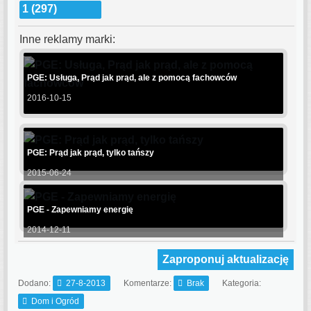
1 (297)
Inne reklamy marki:
PGE: Usługa, Prąd jak prąd, ale z pomocą fachowców
2016-10-15
PGE: Prąd jak prąd, tylko tańszy
2015-06-24
PGE - Zapewniamy energię
2014-12-11
Zaproponuj aktualizację
Dodano:
27-8-2013
Komentarze:
Brak
Kategoria:
Dom i Ogród