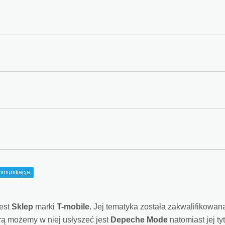
omunikacja
est
Sklep
marki
T-mobile
. Jej tematyka została zakwalifikowan
rą możemy w niej usłyszeć jest
Depeche Mode
natomiast jej ty