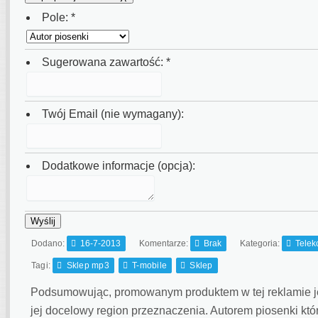
Pole:
*
Sugerowana zawartość:
*
Twój Email (nie wymagany):
Dodatkowe informacje (opcja):
Wyślij
Dodano:
16-7-2013
Komentarze:
Brak
Kategoria:
Telek
Tagi:
Sklep mp3
T-mobile
Sklep
Podsumowując, promowanym produktem w tej reklamie j
jej docelowy region przeznaczenia.
Autorem piosenki któ