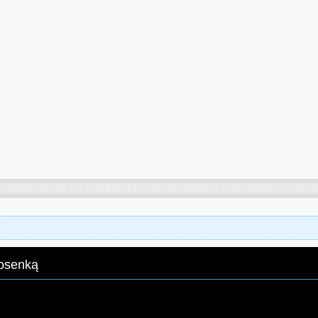
iosenką