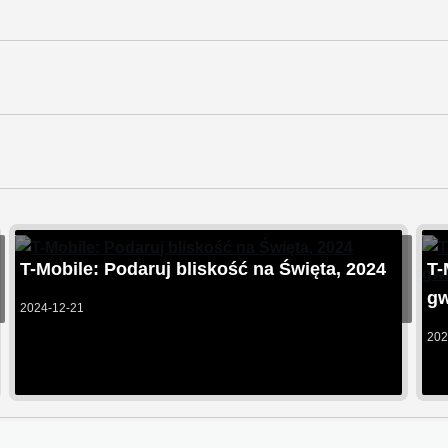
T-Mobile: Podaruj bliskość na Święta, 2024
T-
gw
2024-12-21
202