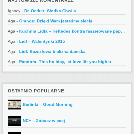
NAJNOWSZE KOMENTARZE
Ignacy
-
Dr. Oetker: Słodka Chwila
Aga
-
Orange: Dzięki Wam jesteśmy siecią
Aga
-
Kuchnia Lidla – Keftedes kontra faszerowane papryczki
Aga
-
Lidl – Walentynki 2015
Aga
-
Lidl: Bezszfowa bielizna damska
Aga
-
Pandora: This holiday, let love lift you higher
OSTATNIO POPULARNE
Berlinki – Good Morning
NC+ – Zobacz więcej