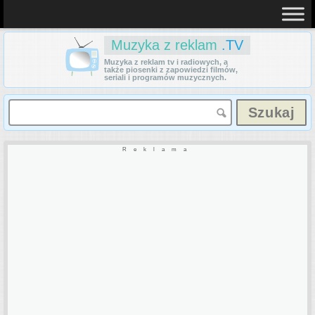
Muzyka z reklam
.TV
Muzyka z reklam tv i radiowych, a
także piosenki z zapowiedzi filmów,
seriali i programów muzycznych.
Reklama