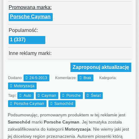
Promowana marka:
Porsche Cayman
Popularność:
1 (337)
Inne reklamy marki:
Zaproponuj aktualizację
Dodano:
24-5-2013
Komentarze:
Brak
Kategoria:
Motoryzacja
Tagi:
Auto
Cayman
Porsche
Świat
Porsche Cayman
Samochód
Podsumowując, promowanym produktem w tej reklamie jest
Samochód
marki
Porsche Cayman
. Jej tematyka została
zakwalifikowana do kategorii
Motoryzacja
. Nie wiemy jaki jest
jej docelowy region przeznaczenia.
Autorem piosenki którą