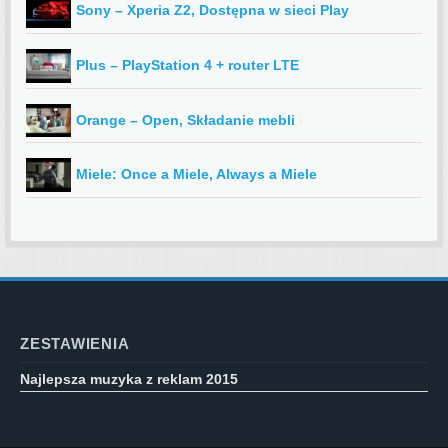
Sony – Xperia Z2, Dostępna w sieci Play
Plus – PlayStation 4 + router LTE
Orange – Open, Składanie mebli
Miele: Once a Miele, Always a Miele
ZESTAWIENIA
Najlepsza muzyka z reklam 2015