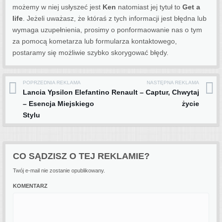
możemy w niej usłyszeć jest
Ken
natomiast jej tytuł to
Get a
life
. Jeżeli uważasz, że któraś z tych informacji jest błędna lub
wymaga uzupełnienia, prosimy o ponformaowanie nas o tym
za pomocą kometarza lub formularza kontaktowego,
postaramy się możliwie szybko skorygować błędy.
POPRZEDNIA REKLAMA
NASTĘPNA REKLAMA
Post navigation
Lancia Ypsilon Elefantino
Renault – Captur, Chwytaj
– Esencja Miejskiego
życie
Stylu
CO SĄDZISZ O TEJ REKLAMIE?
Twój e-mail nie zostanie opublikowany.
KOMENTARZ