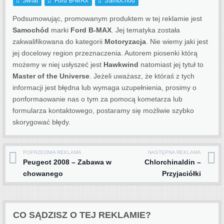
Świat
Ford B-MAX
Samochód
Podsumowując, promowanym produktem w tej reklamie jest
Samochód
marki
Ford B-MAX
. Jej tematyka została
zakwalifikowana do kategorii
Motoryzacja
. Nie wiemy jaki jest
jej docelowy region przeznaczenia.
Autorem piosenki którą
możemy w niej usłyszeć jest
Hawkwind
natomiast jej tytuł to
Master of the Universe
. Jeżeli uważasz, że któraś z tych
informacji jest błędna lub wymaga uzupełnienia, prosimy o
ponformaowanie nas o tym za pomocą kometarza lub
formularza kontaktowego, postaramy się możliwie szybko
skorygować błędy.
POPRZEDNIA REKLAMA
NASTĘPNA REKLAMA
Post navigation
Peugeot 2008 – Zabawa w
Chlorchinaldin –
chowanego
Przyjaciółki
CO SĄDZISZ O TEJ REKLAMIE?