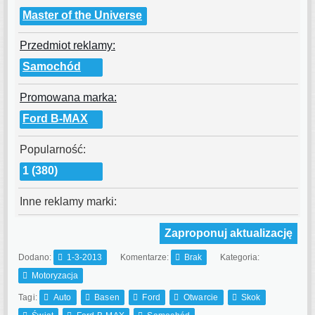
Master of the Universe
Przedmiot reklamy:
Samochód
Promowana marka:
Ford B-MAX
Popularność:
1 (380)
Inne reklamy marki:
Zaproponuj aktualizację
Dodano:
1-3-2013
Komentarze:
Brak
Kategoria:
Motoryzacja
Tagi:
Auto
Basen
Ford
Otwarcie
Skok