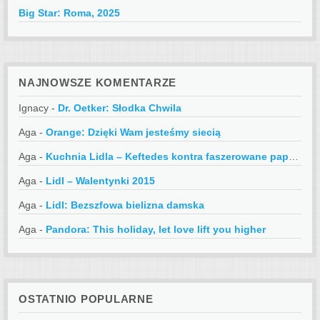
Big Star: Roma, 2025
NAJNOWSZE KOMENTARZE
Ignacy
-
Dr. Oetker: Słodka Chwila
Aga
-
Orange: Dzięki Wam jesteśmy siecią
Aga
-
Kuchnia Lidla – Keftedes kontra faszerowane papryczki
Aga
-
Lidl – Walentynki 2015
Aga
-
Lidl: Bezszfowa bielizna damska
Aga
-
Pandora: This holiday, let love lift you higher
OSTATNIO POPULARNE