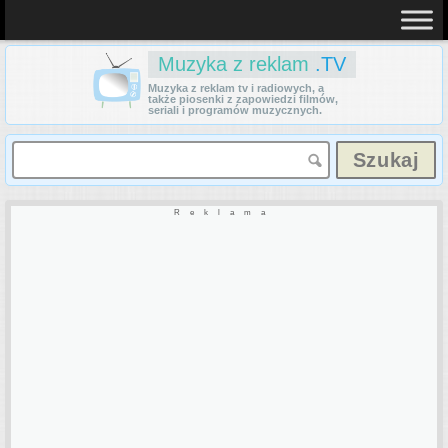
Muzyka z reklam
.TV
Muzyka z reklam tv i radiowych, a
także piosenki z zapowiedzi filmów,
seriali i programów muzycznych.
Reklama