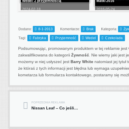
Wedel: Z przyjemnością
Matki 2016
2024-02-18
2016-05-24
Dodano:
8-1-2013
Komentarze:
Brak
Kategoria:
Ży
Tagi:
Fabryka
Przyjemność
Wedel
Czekolada
Podsumowując, promowanym produktem w tej reklamie jest
zakwalifikowana do kategorii
Żywność
. Nie wiemy jaki jest 
możemy w niej usłyszeć jest
Barry White
natomiast jej tytuł 
że któraś z tych informacji jest błędna lub wymaga uzupełn
kometarza lub formularza kontaktowego, postaramy się możl
POPRZEDNIA REKLAMA
Post navigation
Nissan Leaf – Co jeśli…