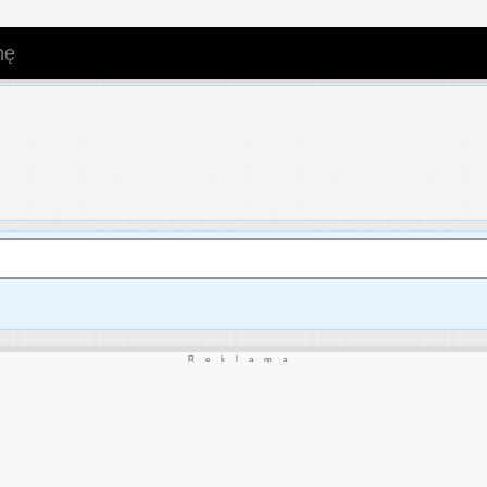
mę
Reklama