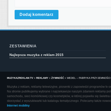
ZESTAWIENIA
Najlepsza muzyka z reklam 2015
MUZYKAZREKLAM.TV
»
REKLAMY
»
ŻYWNOŚĆ
»
WEDEL – FABRYKA PRZYJEMNOŚCI
Muzyka z reklam, reklamy telewizyjne, piosenki z zapowiedzi programów tv oraz
Na stronie publikujemy wybrane i najciekawsze naszym zdaniem reklamy polsk
samochodu, sieci komórkowej czy kosmetyków, w której pojawiła się świetna 
skorzystać z wyszukiwarki lub katalogu tematycznego. Polecamy także nowo
Internet mobilny