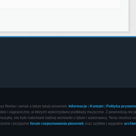
 filmów i seriali a także tytuły piosenek.
Informacje
|
Kontakt
|
Polityka prywatn
ie i zagraniczne, w których wykorzystano podkłady muzyczne. Z pewnością nie jedn
muzyka, nie było natomiast żadnej wzmianki o tytule i wykonawcy. Teraz możesz od
czesne i przyjazne
forum rozpoznawania piosenek
oraz szybkie i wygodne
archi