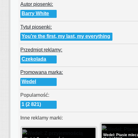
Autor piosenki:
Barry White
Tytuł piosenki:
You're the first, my last, my everything
Przedmiot reklamy:
Czekolada
Promowana marka:
Wedel
Popularność:
1 (2 821)
Inne reklamy marki:
Wedel: Ptasie mlec