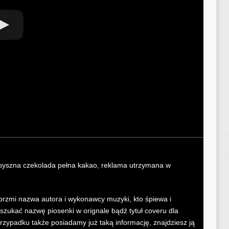
e pyszna czekolada pełna kakao, reklama utrzymana w
k brzmi nazwa autora i wykonawcy muzyki, kto śpiewa i
ukać nazwę piosenki w orignale bądź tytuł coveru dla
przypadku także posiadamy już taką informację, znajdziesz ją