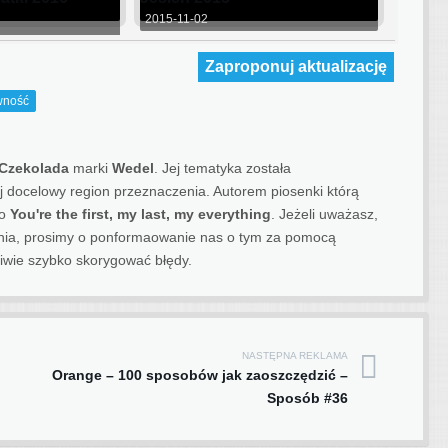
2015-11-02
Zaproponuj aktualizację
wność
Czekolada
marki
Wedel
. Jej tematyka została
jej docelowy region przeznaczenia.
Autorem piosenki którą
to
You're the first, my last, my everything
. Jeżeli uważasz,
ienia, prosimy o ponformaowanie nas o tym za pomocą
iwie szybko skorygować błędy.
NASTĘPNA REKLAMA
Orange – 100 sposobów jak zaoszczędzić –
Sposób #36