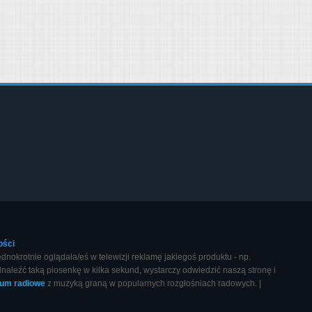
ości
okrotnie oglądała/eś w telewizji reklamę jakiegoś produktu - np.
naleźć taką piosenkę w kilka sekund, wystarczy odwiedzić naszą stronę i
wum radiowe
z muzyką graną w popularnych rozgłośniach radowych. |