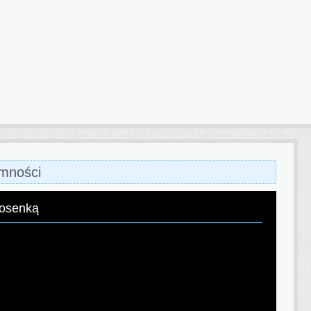
emności
iosenką