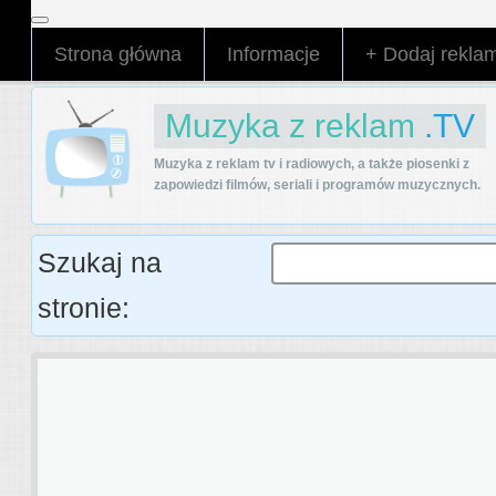
Strona główna
Informacje
+ Dodaj rekla
Muzyka z reklam
.TV
Muzyka z reklam tv i radiowych, a także piosenki z
zapowiedzi filmów, seriali i programów muzycznych.
Szukaj na
stronie: