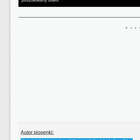
poszukiwany utwór.
Rek
Autor piosenki: