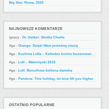
Big Star: Roma, 2025
NAJNOWSZE KOMENTARZE
Ignacy
-
Dr. Oetker: Słodka Chwila
Aga
-
Orange: Dzięki Wam jesteśmy siecią
Aga
-
Kuchnia Lidla – Keftedes kontra faszerowane papryczki
Aga
-
Lidl – Walentynki 2015
Aga
-
Lidl: Bezszfowa bielizna damska
Aga
-
Pandora: This holiday, let love lift you higher
OSTATNIO POPULARNE