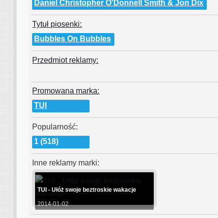
Daniel Christopher O'Donnell Smith & Jon Dix
Tytuł piosenki:
Bubbles On Bubbles
Przedmiot reklamy:
Promowana marka:
TUI
Popularność:
1 (518)
Inne reklamy marki:
TUI - Ułóż swoje beztroskie wakacje
2014-01-02