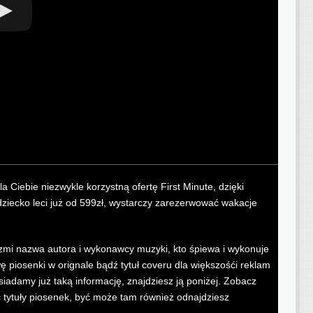
a Ciebie niezwykle korzystną ofertę First Minute, dzięki
dziecko leci już od 599zł, wystarczy zarezerwować wakacje
k brzmi nazwa autora i wykonawcy muzyki, kto śpiewa i wykonuje
piosenki w orignale bądź tytuł coveru dla większośći reklam
siadamy już taką informację, znajdziesz ją poniżej. Zobacz
ć tytuły piosenek, być może tam również odnajdziesz