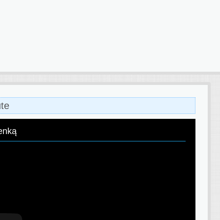
ute
enką