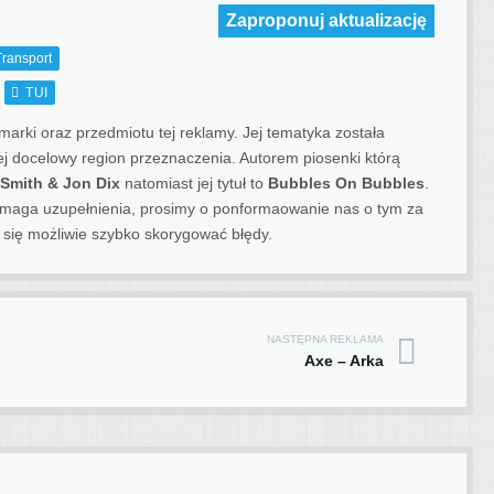
Zaproponuj aktualizację
Transport
TUI
rki oraz przedmiotu tej reklamy. Jej tematyka została
 jej docelowy region przeznaczenia.
Autorem piosenki którą
 Smith & Jon Dix
natomiast jej tytuł to
Bubbles On Bubbles
.
 wymaga uzupełnienia, prosimy o ponformaowanie nas o tym za
się możliwie szybko skorygować błędy.
NASTĘPNA REKLAMA
Axe – Arka