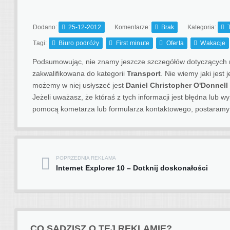
Dodano:
25-12-2012
Komentarze:
Brak
Kategoria:
Tagi:
Biuro podróży
First minute
Oferta
Wakacje
Podsumowując, nie znamy jeszcze szczegółów dotyczących ma
zakwalifikowana do kategorii
Transport
. Nie wiemy jaki jest
możemy w niej usłyszeć jest
Daniel Christopher O'Donnell
Jeżeli uważasz, że któraś z tych informacji jest błędna lub
pomocą kometarza lub formularza kontaktowego, postaramy 
POPRZEDNIA REKLAMA
Post navigation
Internet Explorer 10 – Dotknij doskonałości
CO SĄDZISZ O TEJ REKLAMIE?