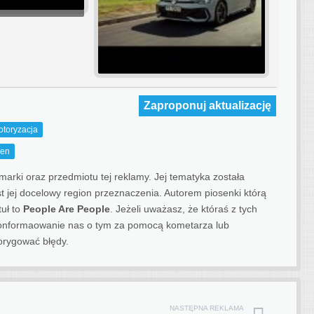
Zaproponuj aktualizację
otoryzacja
gen
rki oraz przedmiotu tej reklamy. Jej tematyka została
est jej docelowy region przeznaczenia.
Autorem piosenki którą
tuł to
People Are People
. Jeżeli uważasz, że któraś z tych
 ponformaowanie nas o tym za pomocą kometarza lub
orygować błędy.
NASTĘPNA REKLAMA