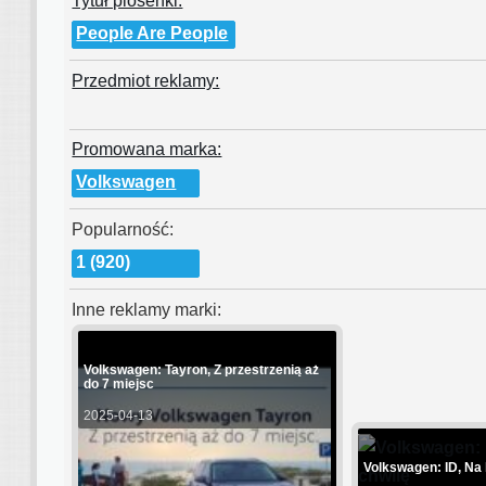
Tytuł piosenki:
People Are People
Przedmiot reklamy:
Promowana marka:
Volkswagen
Popularność:
1 (920)
Inne reklamy marki:
Volkswagen: Tayron, Z przestrzenią aż
do 7 miejsc
2025-04-13
Volkswagen: ID, Na