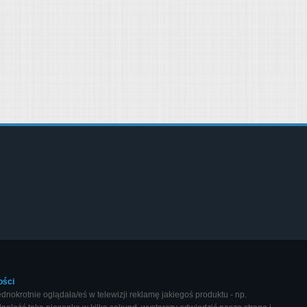
ości
okrotnie oglądała/eś w telewizji reklamę jakiegoś produktu - np.