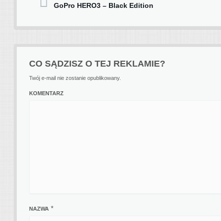
Post navigation
GoPro HERO3 – Black Edition
CO SĄDZISZ O TEJ REKLAMIE?
Twój e-mail nie zostanie opublikowany.
KOMENTARZ
*
NAZWA