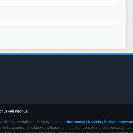
EOPLE ARE PEOPLE
 filmów i seriali a także tytuły piosenek.
Informacje
|
Kontakt
|
Polityka prywatn
ie i zagraniczne, w których wykorzystano podkłady muzyczne. Z pewnością nie jedn