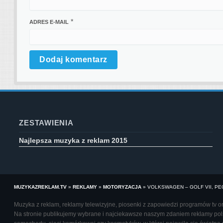
*
ADRES E-MAIL
ZESTAWIENIA
Najlepsza muzyka z reklam 2015
MUZYKAZREKLAM.TV
»
REKLAMY
»
MOTORYZACJA
»
VOLKSWAGEN – GOLF VII, P
Muzyka z reklam, reklamy telewizyjne, piosenki z zapowiedzi programów tv oraz
Na stronie publikujemy wybrane i najciekawsze naszym zdaniem reklamy polsk