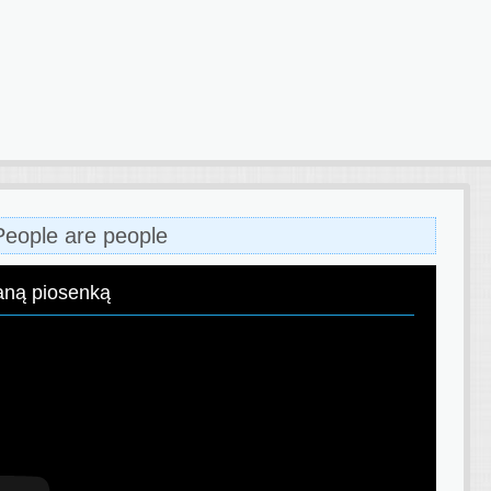
People are people
aną piosenką