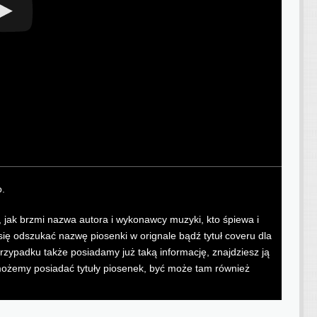
o.
le, jak brzmi nazwa autora i wykonawcy muzyki, kto śpiewa i
 odszukać nazwę piosenki w orignale bądź tytuł coveru dla
przypadku także posiadamy już taką informację, znajdziesz ją
h możemy posiadać tytuły piosenek, być może tam również