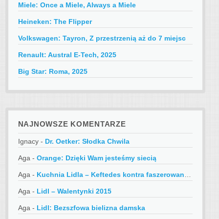
Miele: Once a Miele, Always a Miele
Heineken: The Flipper
Volkswagen: Tayron, Z przestrzenią aż do 7 miejsc
Renault: Austral E-Tech, 2025
Big Star: Roma, 2025
NAJNOWSZE KOMENTARZE
Ignacy
-
Dr. Oetker: Słodka Chwila
Aga
-
Orange: Dzięki Wam jesteśmy siecią
Aga
-
Kuchnia Lidla – Keftedes kontra faszerowane papryczki
Aga
-
Lidl – Walentynki 2015
Aga
-
Lidl: Bezszfowa bielizna damska