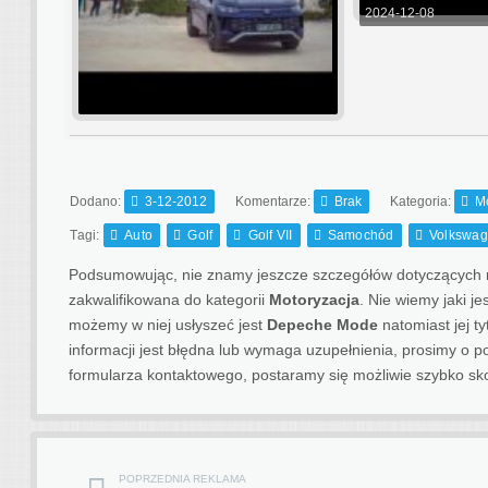
2024-12-08
Dodano:
3-12-2012
Komentarze:
Brak
Kategoria:
M
Tagi:
Auto
Golf
Golf VII
Samochód
Volkswa
Podsumowując, nie znamy jeszcze szczegółów dotyczących ma
zakwalifikowana do kategorii
Motoryzacja
. Nie wiemy jaki j
możemy w niej usłyszeć jest
Depeche Mode
natomiast jej ty
informacji jest błędna lub wymaga uzupełnienia, prosimy o
formularza kontaktowego, postaramy się możliwie szybko sk
POPRZEDNIA REKLAMA