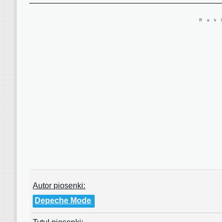
Rek
Autor piosenki:
Depeche Mode