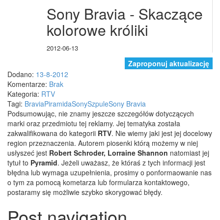
Sony Bravia - Skaczące
kolorowe króliki
2012-06-13
Zaproponuj aktualizację
Dodano:
13-8-2012
Komentarze:
Brak
Kategoria:
RTV
Tagi:
Bravia
Piramida
Sony
Szpule
Sony Bravia
Podsumowując, nie znamy jeszcze szczegółów dotyczących
marki oraz przedmiotu tej reklamy. Jej tematyka została
zakwalifikowana do kategorii
RTV
. Nie wiemy jaki jest jej docelowy
region przeznaczenia.
Autorem piosenki którą możemy w niej
usłyszeć jest
Robert Schroder, Lorraine Shannon
natomiast jej
tytuł to
Pyramid
. Jeżeli uważasz, że któraś z tych informacji jest
błędna lub wymaga uzupełnienia, prosimy o ponformaowanie nas
o tym za pomocą kometarza lub formularza kontaktowego,
postaramy się możliwie szybko skorygować błędy.
Post navigation