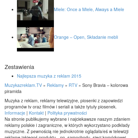
Miele: Once a Miele, Always a Miele
Orange – Open, Składanie mebli
Zestawienia
Najlepsza muzyka z reklam 2015
Muzykazreklam.TV
»
Reklamy
»
RTV
»
Sony Bravia – kolorowa
piramida
Muzyka z reklam, reklamy telewizyjne, piosenki z zapowiedzi
programów tv oraz filmów i seriali a także tytuły piosenek.
Informacje
|
Kontakt
|
Polityka prywatności
Na stronie publikujemy wybrane i najciekawsze naszym zdaniem
reklamy polskie i zagraniczne, w których wykorzystano podkłady
muzyczne. Z pewnością nie jednokrotnie oglądała/eś w telewizji
reklamę jakiegoś produktu - np. samochodu, sieci komórkowej