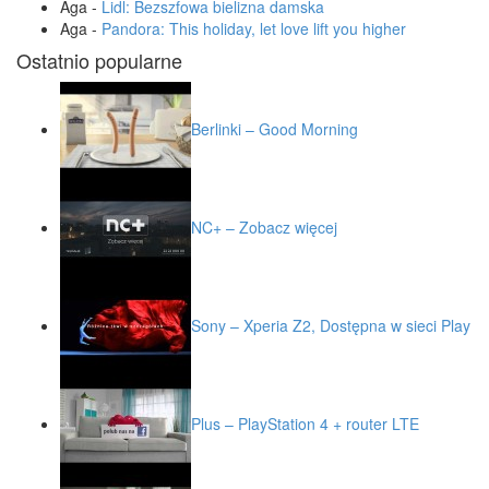
Aga
-
Lidl: Bezszfowa bielizna damska
Aga
-
Pandora: This holiday, let love lift you higher
Ostatnio popularne
Berlinki – Good Morning
NC+ – Zobacz więcej
Sony – Xperia Z2, Dostępna w sieci Play
Plus – PlayStation 4 + router LTE