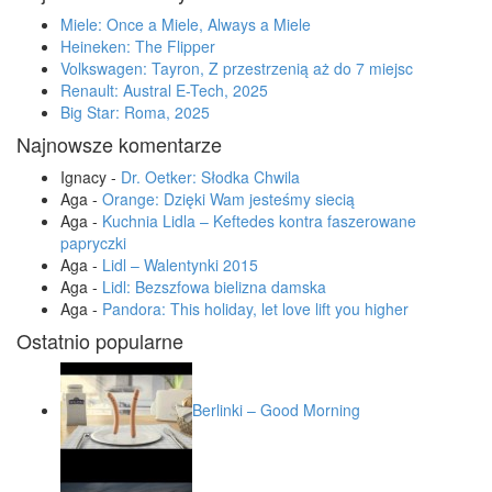
Miele: Once a Miele, Always a Miele
Heineken: The Flipper
Volkswagen: Tayron, Z przestrzenią aż do 7 miejsc
Renault: Austral E-Tech, 2025
Big Star: Roma, 2025
Najnowsze komentarze
Ignacy
-
Dr. Oetker: Słodka Chwila
Aga
-
Orange: Dzięki Wam jesteśmy siecią
Aga
-
Kuchnia Lidla – Keftedes kontra faszerowane
papryczki
Aga
-
Lidl – Walentynki 2015
Aga
-
Lidl: Bezszfowa bielizna damska
Aga
-
Pandora: This holiday, let love lift you higher
Ostatnio popularne
Berlinki – Good Morning