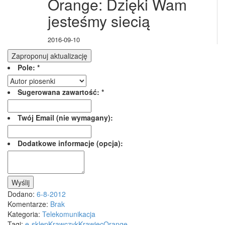
Orange: Dzięki Wam
jesteśmy siecią
2016-09-10
Zaproponuj aktualizację
Pole:
*
Sugerowana zawartość:
*
Twój Email (nie wymagany):
Dodatkowe informacje (opcja):
Wyślij
Dodano:
6-8-2012
Komentarze:
Brak
Kategoria:
Telekomunikacja
Tagi:
e-sklep
Krawczyk
Krawiec
Orange