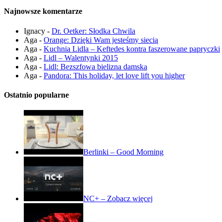
Najnowsze komentarze
Ignacy
-
Dr. Oetker: Słodka Chwila
Aga
-
Orange: Dzięki Wam jesteśmy siecią
Aga
-
Kuchnia Lidla – Keftedes kontra faszerowane papryczki
Aga
-
Lidl – Walentynki 2015
Aga
-
Lidl: Bezszfowa bielizna damska
Aga
-
Pandora: This holiday, let love lift you higher
Ostatnio popularne
Berlinki – Good Morning
NC+ – Zobacz więcej