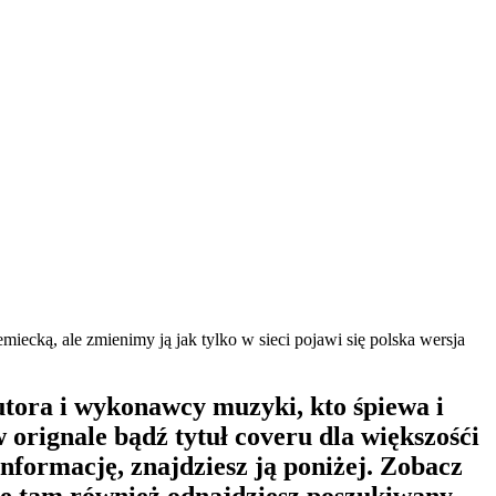
ecką, ale zmienimy ją jak tylko w sieci pojawi się polska wersja
autora i wykonawcy muzyki, kto śpiewa i
rignale bądź tytuł coveru dla większośći
nformację, znajdziesz ją poniżej. Zobacz
że tam również odnajdziesz poszukiwany