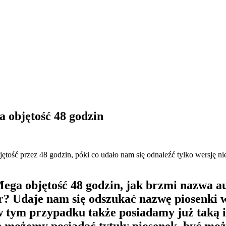
 objętość 48 godzin
ść przez 48 godzin, póki co udało nam się odnaleźć tylko wersję niemi
s Mega objętość 48 godzin, jak brzmi nazwa 
Udaje nam się odszukać nazwę piosenki w o
w tym przypadku także posiadamy już taką i
ch możemy posiadać tytuły piosenek, być mo