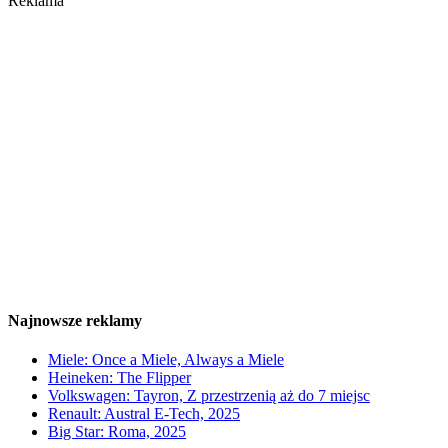
Reklama
Najnowsze reklamy
Miele: Once a Miele, Always a Miele
Heineken: The Flipper
Volkswagen: Tayron, Z przestrzenią aż do 7 miejsc
Renault: Austral E-Tech, 2025
Big Star: Roma, 2025