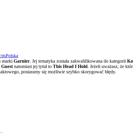
tis
Polska
n
marki
Garnier
. Jej tematyka została zakwalifikowana do kategorii
Ko
c Guest
natomiast jej tytuł to
This Head I Hold
. Jeżeli uważasz, że któ
aktowego, postaramy się możliwie szybko skorygować błędy.