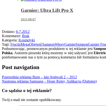
Garnier: Ultra Lift Pro X
2015-08-07
Dodano:
6-7-2012
Komentarze:
Brak
Kategoria:
Kosmetyki
Tagi:
Fructis
Mega
Objętość
Sampon
Włosy
Garnier
Szmpon
Garnier Fruc
Podsumowując, promowanym produktem w tej reklamie jest
Szmpo
Polska
.
Autorem piosenki którą możemy w niej usłyszeć jest
Electri
ponformaowanie nas o tym za pomocą kometarza lub formularza kont
Post navigation
Poprzednia reklama
Burn – lato festiwali 2 – 2012
Następna reklama
Samsung – Hope Relay, Aplikacja (Dubstep)
Co sądzisz o tej reklamie?
Twój e-mail nie zostanie opublikowany.