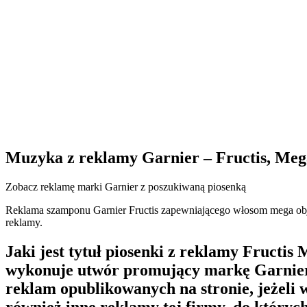
Muzyka z reklamy Garnier – Fructis, Mega
Zobacz reklamę marki Garnier z poszukiwaną piosenką
Reklama szamponu Garnier Fructis zapewniającego włosom mega objęto
reklamy.
Jaki jest tytuł piosenki z reklamy Fructi
wykonuje utwór promujący markę Garnier? 
reklam opublikowanych na stronie, jeżeli 
również inne reklamy tej firmy, do który