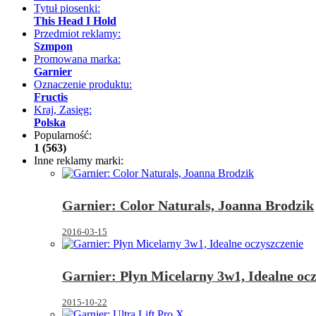
Tytuł piosenki:
This Head I Hold
Przedmiot reklamy:
Szmpon
Promowana marka:
Garnier
Oznaczenie produktu:
Fructis
Kraj, Zasięg:
Polska
Popularność:
1 (563)
Inne reklamy marki:
Garnier: Color Naturals, Joanna Brodzik
2016-03-15
Garnier: Płyn Micelarny 3w1, Idealne ocz
2015-10-22