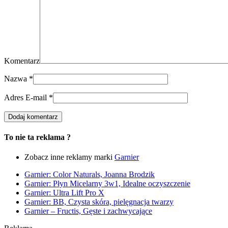
Komentarz
Nazwa
*
Adres E-mail
*
To nie ta reklama ?
Zobacz inne reklamy marki
Garnier
Garnier: Color Naturals, Joanna Brodzik
Garnier: Płyn Micelarny 3w1, Idealne oczyszczenie
Garnier: Ultra Lift Pro X
Garnier: BB, Czysta skóra, pielęgnacja twarzy
Garnier – Fructis, Gęste i zachwycające