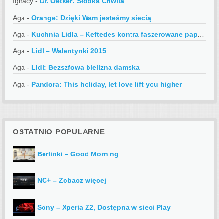
Ignacy
-
Dr. Oetker: Słodka Chwila
Aga
-
Orange: Dzięki Wam jesteśmy siecią
Aga
-
Kuchnia Lidla – Keftedes kontra faszerowane papryczki
Aga
-
Lidl – Walentynki 2015
Aga
-
Lidl: Bezszfowa bielizna damska
Aga
-
Pandora: This holiday, let love lift you higher
OSTATNIO POPULARNE
Berlinki – Good Morning
NC+ – Zobacz więcej
Sony – Xperia Z2, Dostępna w sieci Play