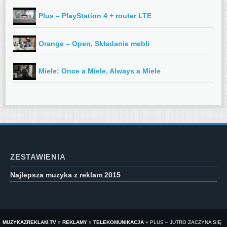
Plus – PlayStation 4 + router LTE
Orange – Open, Składanie mebli
Miele: Once a Miele, Always a Miele
ZESTAWIENIA
Najlepsza muzyka z reklam 2015
MUZYKAZREKLAM.TV
»
REKLAMY
»
TELEKOMUNIKACJA
»
PLUS – JUTRO ZACZYNA SIĘ