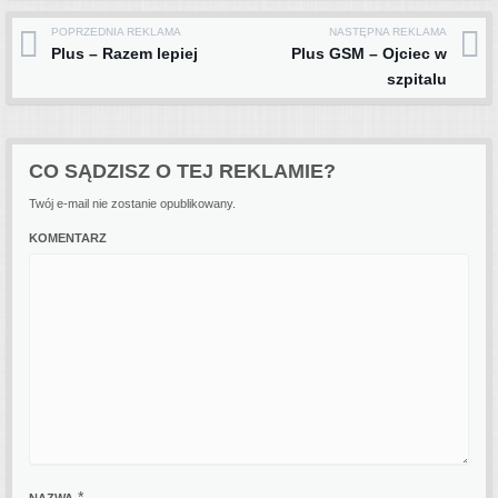
POPRZEDNIA REKLAMA
NASTĘPNA REKLAMA
Post navigation
Plus – Razem lepiej
Plus GSM – Ojciec w
szpitalu
CO SĄDZISZ O TEJ REKLAMIE?
Twój e-mail nie zostanie opublikowany.
KOMENTARZ
*
NAZWA