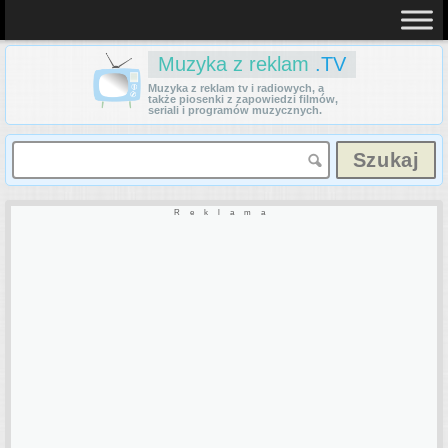
Muzyka z reklam
.TV
Muzyka z reklam tv i radiowych, a
także piosenki z zapowiedzi filmów,
seriali i programów muzycznych.
Reklama