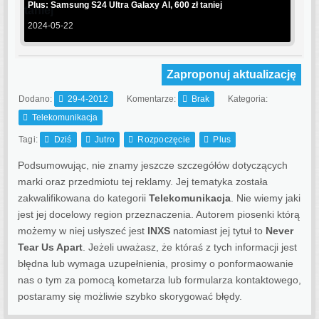
Plus: Samsung S24 Ultra Galaxy AI, 600 zł taniej
2024-05-22
Zaproponuj aktualizację
Dodano:
29-4-2012
Komentarze:
Brak
Kategoria:
Telekomunikacja
Tagi:
Dziś
Jutro
Rozpoczęcie
Plus
Podsumowując, nie znamy jeszcze szczegółów dotyczących
marki oraz przedmiotu tej reklamy. Jej tematyka została
zakwalifikowana do kategorii
Telekomunikacja
. Nie wiemy jaki
jest jej docelowy region przeznaczenia.
Autorem piosenki którą
możemy w niej usłyszeć jest
INXS
natomiast jej tytuł to
Never
Tear Us Apart
. Jeżeli uważasz, że któraś z tych informacji jest
błędna lub wymaga uzupełnienia, prosimy o ponformaowanie
nas o tym za pomocą kometarza lub formularza kontaktowego,
postaramy się możliwie szybko skorygować błędy.