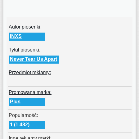
Autor piosenki:
INXS
Tytuł piosenki:
Never Tear Us Apart
Przedmiot reklamy:
Promowana marka:
Plus
Popularność:
1 (1 482)
Inne reklamy marki: