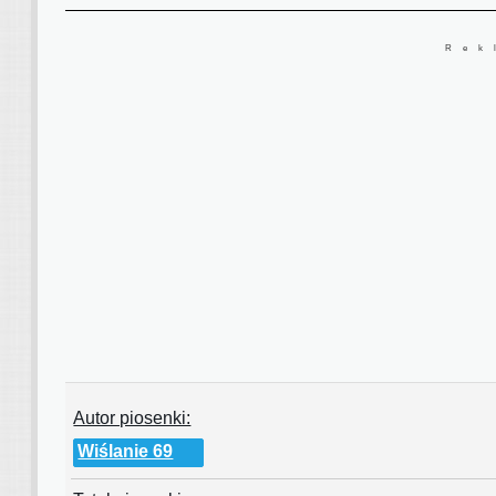
Rek
Autor piosenki:
Wiślanie 69