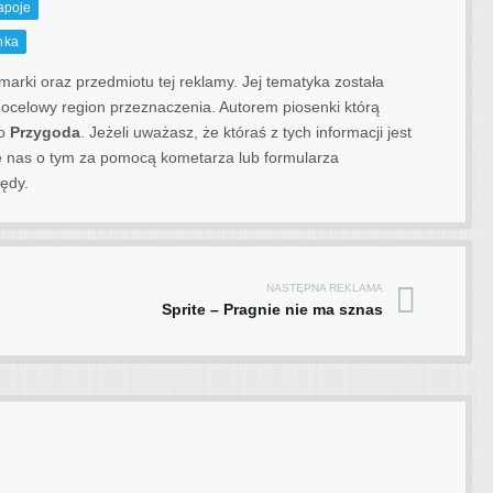
apoje
nka
rki oraz przedmiotu tej reklamy. Jej tematyka została
j docelowy region przeznaczenia.
Autorem piosenki którą
to
Przygoda
. Jeżeli uważasz, że któraś z tych informacji jest
 nas o tym za pomocą kometarza lub formularza
ędy.
NASTĘPNA REKLAMA
Sprite – Pragnie nie ma sznas