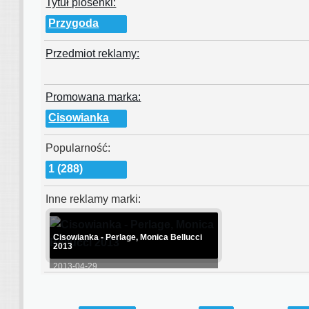
Tytuł piosenki:
Przygoda
Przedmiot reklamy:
Promowana marka:
Cisowianka
Popularność:
1 (288)
Inne reklamy marki:
Cisowianka - Perlage, Monica Bellucci
2013
2013-04-29