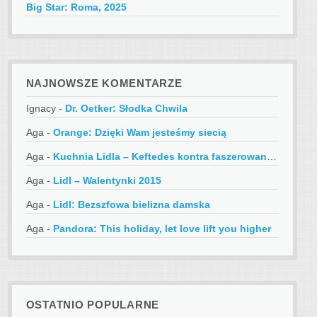
Big Star: Roma, 2025
NAJNOWSZE KOMENTARZE
Ignacy
-
Dr. Oetker: Słodka Chwila
Aga
-
Orange: Dzięki Wam jesteśmy siecią
Aga
-
Kuchnia Lidla – Keftedes kontra faszerowane papryczki
Aga
-
Lidl – Walentynki 2015
Aga
-
Lidl: Bezszfowa bielizna damska
Aga
-
Pandora: This holiday, let love lift you higher
OSTATNIO POPULARNE