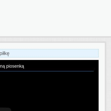
piłkę
aną piosenką