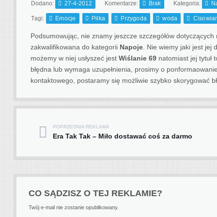
Dodano:
27-4-2012
Komentarze:
Brak
Kategoria:
N
Tagi:
Emocje
Piłka
Przygoda
woda
Cisowia
Podsumowując, nie znamy jeszcze szczegółów dotyczących ma
zakwalifikowana do kategorii
Napoje
. Nie wiemy jaki jest je
możemy w niej usłyszeć jest
Wiślanie 69
natomiast jej tytuł 
błędna lub wymaga uzupełnienia, prosimy o ponformaowanie
kontaktowego, postaramy się możliwie szybko skorygować bł
POPRZEDNIA REKLAMA
Post navigation
Era Tak Tak – Miło dostawać coś za darmo
CO SĄDZISZ O TEJ REKLAMIE?
Twój e-mail nie zostanie opublikowany.