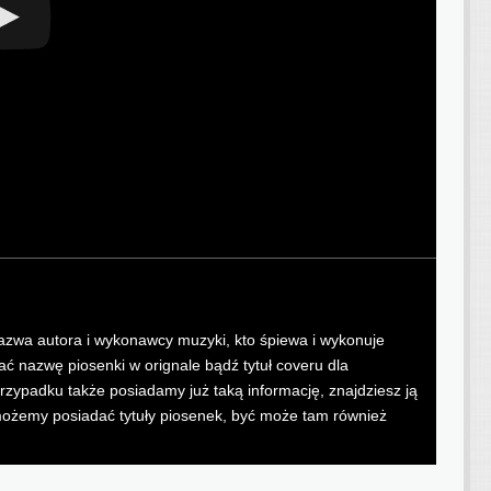
i nazwa autora i wykonawcy muzyki, kto śpiewa i wykonuje
 nazwę piosenki w orignale bądź tytuł coveru dla
przypadku także posiadamy już taką informację, znajdziesz ją
h możemy posiadać tytuły piosenek, być może tam również