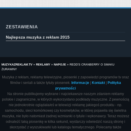
ZESTAWIENIA
Najlepsza muzyka z reklam 2015
MUZYKAZREKLAM.TV
»
REKLAMY
»
NAPOJE
»
REDD’S CRANBERRY O SMAKU
ŻURAWINY
Muzyka z reklam, reklamy telewizyjne, piosenki z zapowiedzi programów tv oraz
filmów i seriali a także tytuły piosenek.
Informacje
|
Kontakt
|
Polityka
prywatności
Na stronie publikujemy wybrane i najciekawsze naszym zdaniem reklamy
polskie i zagraniczne, w których wykorzystano podkłady muzyczne. Z pewnością
nie jednokrotnie oglądała/eś w telewizji reklamę jakiegoś produktu - np.
samochodu, sieci komórkowej czy kosmetyków, w której pojawiła się świetna
muzyka, nie było natomiast żadnej wzmianki o tytule i wykonawcy. Teraz możesz
odnaleźć taką piosenkę w kilka sekund, wystarczy odwiedzić naszą stronę i
skorzystać z wyszukiwarki lub katalogu tematycznego. Polecamy także