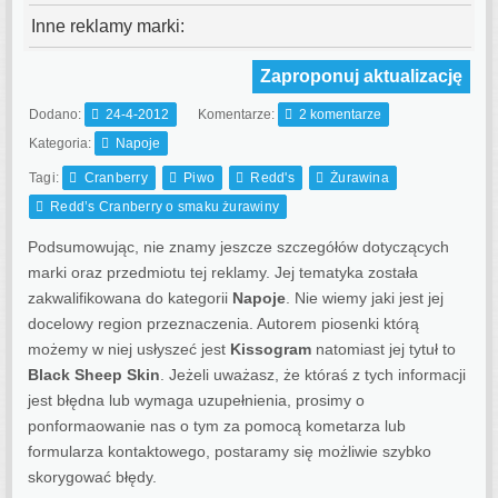
Inne reklamy marki:
Zaproponuj aktualizację
Dodano:
24-4-2012
Komentarze:
2 komentarze
Kategoria:
Napoje
Tagi:
Cranberry
Piwo
Redd's
Żurawina
Redd’s Cranberry o smaku żurawiny
Podsumowując, nie znamy jeszcze szczegółów dotyczących
marki oraz przedmiotu tej reklamy. Jej tematyka została
zakwalifikowana do kategorii
Napoje
. Nie wiemy jaki jest jej
docelowy region przeznaczenia.
Autorem piosenki którą
możemy w niej usłyszeć jest
Kissogram
natomiast jej tytuł to
Black Sheep Skin
. Jeżeli uważasz, że któraś z tych informacji
jest błędna lub wymaga uzupełnienia, prosimy o
ponformaowanie nas o tym za pomocą kometarza lub
formularza kontaktowego, postaramy się możliwie szybko
skorygować błędy.