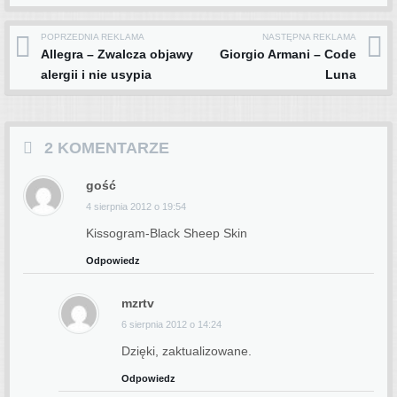
POPRZEDNIA REKLAMA
NASTĘPNA REKLAMA
Post navigation
Allegra – Zwalcza objawy
Giorgio Armani – Code
alergii i nie usypia
Luna
2 KOMENTARZE
gość
4 sierpnia 2012 o 19:54
Kissogram-Black Sheep Skin
Odpowiedz
mzrtv
6 sierpnia 2012 o 14:24
Dzięki, zaktualizowane.
Odpowiedz