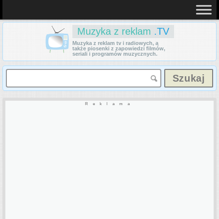
Muzyka z reklam
.TV
Muzyka z reklam tv i radiowych, a
także piosenki z zapowiedzi filmów,
seriali i programów muzycznych.
Reklama