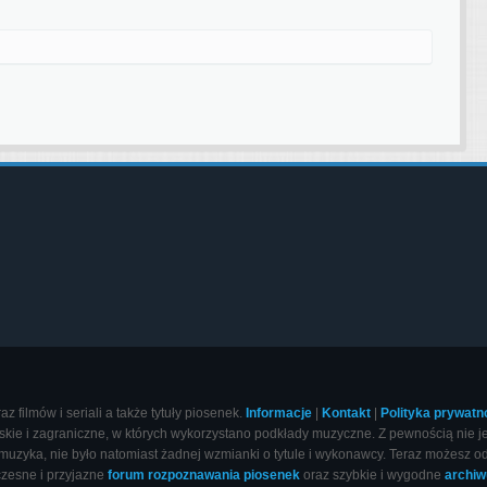
 filmów i seriali a także tytuły piosenek.
Informacje
|
Kontakt
|
Polityka prywatn
ie i zagraniczne, w których wykorzystano podkłady muzyczne. Z pewnością nie jedn
muzyka, nie było natomiast żadnej wzmianki o tytule i wykonawcy. Teraz możesz od
czesne i przyjazne
forum rozpoznawania piosenek
oraz szybkie i wygodne
archi