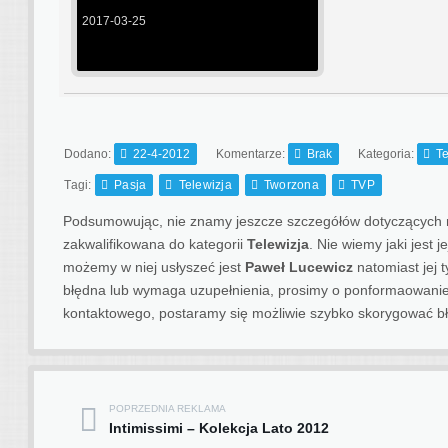
2017-03-25
Dodano:
22-4-2012
Komentarze:
Brak
Kategoria:
Te
Tagi:
Pasja
Telewizja
Tworzona
TVP
Podsumowując, nie znamy jeszcze szczegółów dotyczących ma
zakwalifikowana do kategorii
Telewizja
. Nie wiemy jaki jest 
możemy w niej usłyszeć jest
Paweł Lucewicz
natomiast jej t
błędna lub wymaga uzupełnienia, prosimy o ponformaowanie
kontaktowego, postaramy się możliwie szybko skorygować bł
POPRZEDNIA REKLAMA
Post navigation
Intimissimi – Kolekcja Lato 2012