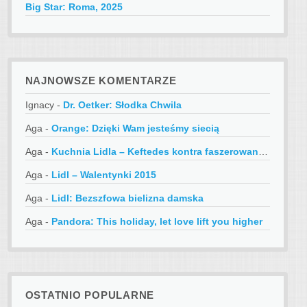
Big Star: Roma, 2025
NAJNOWSZE KOMENTARZE
Ignacy
-
Dr. Oetker: Słodka Chwila
Aga
-
Orange: Dzięki Wam jesteśmy siecią
Aga
-
Kuchnia Lidla – Keftedes kontra faszerowane papryczki
Aga
-
Lidl – Walentynki 2015
Aga
-
Lidl: Bezszfowa bielizna damska
Aga
-
Pandora: This holiday, let love lift you higher
OSTATNIO POPULARNE