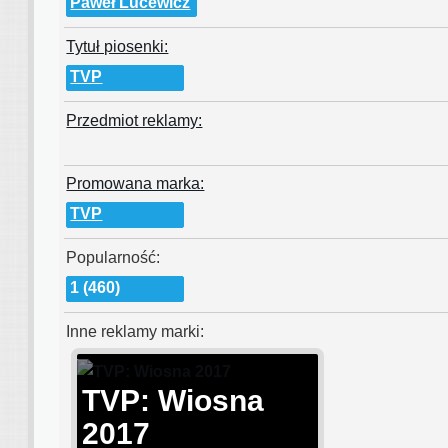
Paweł Lucewicz
Tytuł piosenki:
TVP
Przedmiot reklamy:
Promowana marka:
TVP
Popularność:
1 (460)
Inne reklamy marki:
TVP: Wiosna
2017