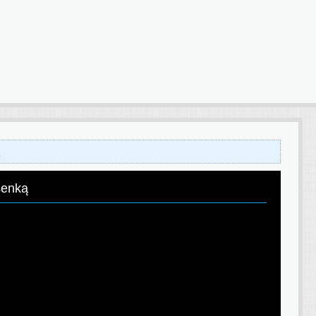
ą
senką