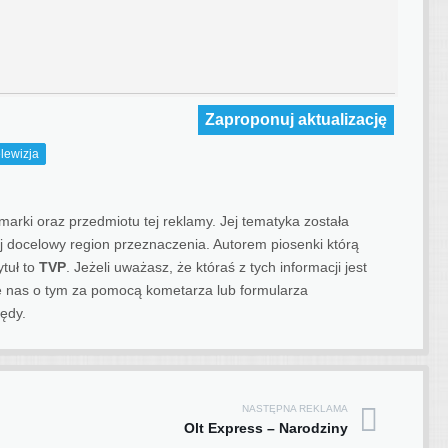
Zaproponuj aktualizację
lewizja
rki oraz przedmiotu tej reklamy. Jej tematyka została
jej docelowy region przeznaczenia.
Autorem piosenki którą
ytuł to
TVP
. Jeżeli uważasz, że któraś z tych informacji jest
 nas o tym za pomocą kometarza lub formularza
ędy.
NASTĘPNA REKLAMA
Olt Express – Narodziny