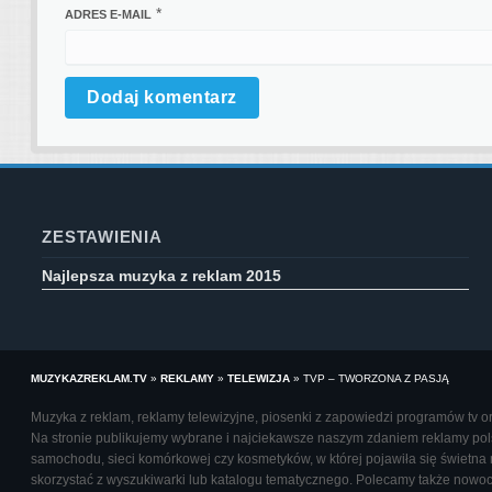
*
ADRES E-MAIL
ZESTAWIENIA
Najlepsza muzyka z reklam 2015
MUZYKAZREKLAM.TV
»
REKLAMY
»
TELEWIZJA
»
TVP – TWORZONA Z PASJĄ
Muzyka z reklam, reklamy telewizyjne, piosenki z zapowiedzi programów tv oraz
Na stronie publikujemy wybrane i najciekawsze naszym zdaniem reklamy polsk
samochodu, sieci komórkowej czy kosmetyków, w której pojawiła się świetna 
skorzystać z wyszukiwarki lub katalogu tematycznego. Polecamy także nowo