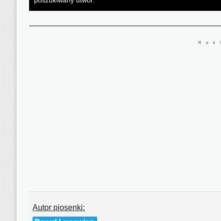
poszukiwany utwór.
Rek
Autor piosenki: