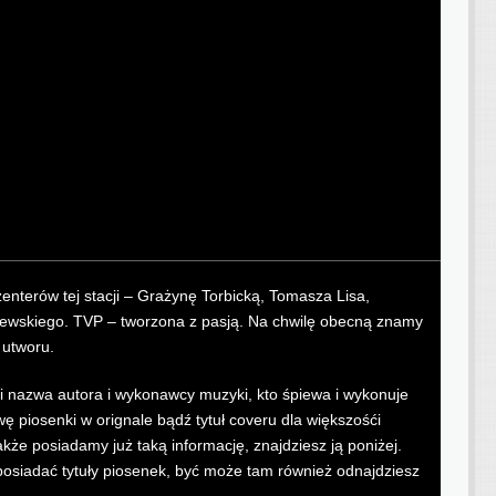
enterów tej stacji – Grażynę Torbicką, Tomasza Lisa,
jewskiego. TVP – tworzona z pasją. Na chwilę obecną znamy
 utworu.
zmi nazwa autora i wykonawcy muzyki, kto śpiewa i wykonuje
piosenki w orignale bądź tytuł coveru dla większośći
kże posiadamy już taką informację, znajdziesz ją poniżej.
posiadać tytuły piosenek, być może tam również odnajdziesz