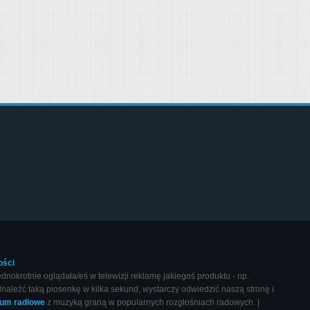
ości
okrotnie oglądała/eś w telewizji reklamę jakiegoś produktu - np.
naleźć taką piosenkę w kilka sekund, wystarczy odwiedzić naszą stronę i
wum radiowe
z muzyką graną w popularnych rozgłośniach radowych. |