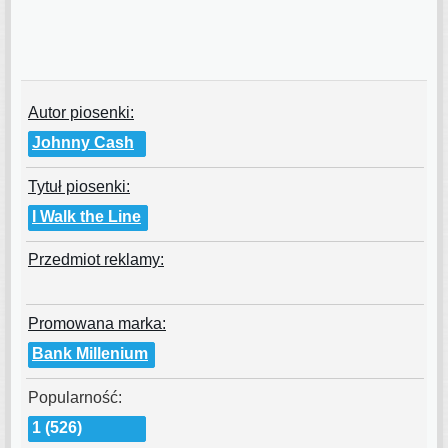
Autor piosenki:
Johnny Cash
Tytuł piosenki:
I Walk the Line
Przedmiot reklamy:
Promowana marka:
Bank Millenium
Popularność:
1 (526)