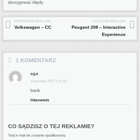
skorygować błędy.
POPRZEDNIA REKLAMA
NASTĘPNA REKLAMA
Post navigation
Volkswagen – CC
Peugeot 208 – Interactive
Experience
1 KOMENTARZ
aga
14 grudnia 2025 o 15:08
bank
Odpowiedz
CO SĄDZISZ O TEJ REKLAMIE?
Twój e-mail nie zostanie opublikowany.