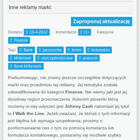
Inne reklamy marki:
Zaproponuj aktualizację
Dodano:
10-4-2012
Komentarze:
(1)
Kategoria:
Finanse
Tagi:
Bank
jaszczurka
konto
kukurydza
Millenium
oszczędnościowe
popcorn
Bank Millenium
Podsumowując, nie znamy jeszcze szczegółów dotyczących
marki oraz przedmiotu tej reklamy. Jej tematyka została
zakwalifikowana do kategorii
Finanse
. Nie wiemy jaki jest jej
docelowy region przeznaczenia.
Autorem piosenki którą
możemy w niej usłyszeć jest
Johnny Cash
natomiast jej tytuł
to
I Walk the Line
. Jeżeli uważasz, że któraś z tych informacji
jest błędna lub wymaga uzupełnienia, prosimy o
ponformaowanie nas o tym za pomocą kometarza lub
formularza kontaktowego, postaramy się możliwie szybko