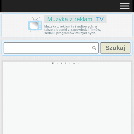
Muzyka z reklam
.TV
Muzyka z reklam tv i radiowych, a
także piosenki z zapowiedzi filmów,
seriali i programów muzycznych.
Reklama