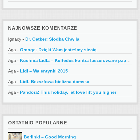
NAJNOWSZE KOMENTARZE
Ignacy
-
Dr. Oetker: Słodka Chwila
Aga
-
Orange: Dzięki Wam jesteśmy siecią
Aga
-
Kuchnia Lidla – Keftedes kontra faszerowane papryczki
Aga
-
Lidl – Walentynki 2015
Aga
-
Lidl: Bezszfowa bielizna damska
Aga
-
Pandora: This holiday, let love lift you higher
OSTATNIO POPULARNE
Berlinki – Good Morning