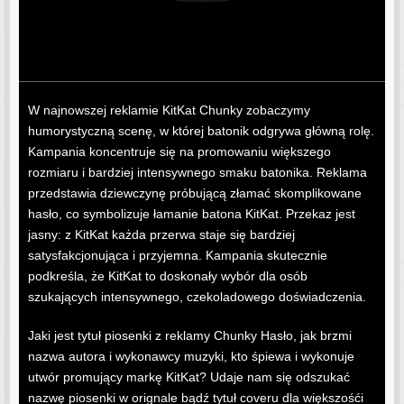
W najnowszej reklamie KitKat Chunky zobaczymy
humorystyczną scenę, w której batonik odgrywa główną rolę.
Kampania koncentruje się na promowaniu większego
rozmiaru i bardziej intensywnego smaku batonika. Reklama
przedstawia dziewczynę próbującą złamać skomplikowane
hasło, co symbolizuje łamanie batona KitKat. Przekaz jest
jasny: z KitKat każda przerwa staje się bardziej
satysfakcjonująca i przyjemna. Kampania skutecznie
podkreśla, że KitKat to doskonały wybór dla osób
szukających intensywnego, czekoladowego doświadczenia.
Jaki jest tytuł piosenki z reklamy Chunky Hasło, jak brzmi
nazwa autora i wykonawcy muzyki, kto śpiewa i wykonuje
utwór promujący markę KitKat? Udaje nam się odszukać
nazwę piosenki w orignale bądź tytuł coveru dla większośći