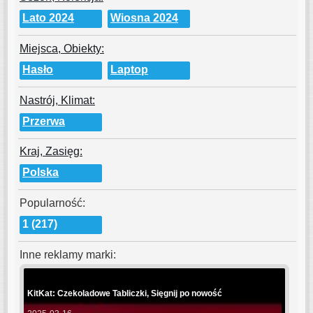
Lato 2024
Wiosna 2024
Miejsca, Obiekty:
Hasło
Laptop
Nastrój, Klimat:
Przerwa
Kraj, Zasięg:
Polska
Popularność:
1 (217)
Inne reklamy marki:
KitKat: Czekoladowe Tabliczki, Sięgnij po nowość