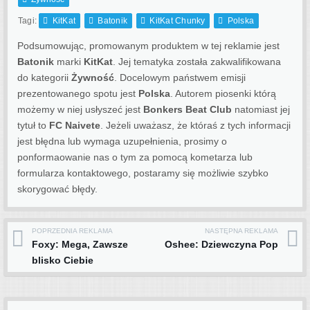
Tagi:
KitKat
Batonik
KitKat Chunky
Polska
Podsumowując, promowanym produktem w tej reklamie jest
Batonik
marki
KitKat
. Jej tematyka została zakwalifikowana
do kategorii
Żywność
. Docelowym państwem emisji
prezentowanego spotu jest
Polska
.
Autorem piosenki którą
możemy w niej usłyszeć jest
Bonkers Beat Club
natomiast jej
tytuł to
FC Naivete
. Jeżeli uważasz, że któraś z tych informacji
jest błędna lub wymaga uzupełnienia, prosimy o
ponformaowanie nas o tym za pomocą kometarza lub
formularza kontaktowego, postaramy się możliwie szybko
skorygować błędy.
POPRZEDNIA REKLAMA
NASTĘPNA REKLAMA
Post navigation
Foxy: Mega, Zawsze
Oshee: Dziewczyna Pop
blisko Ciebie