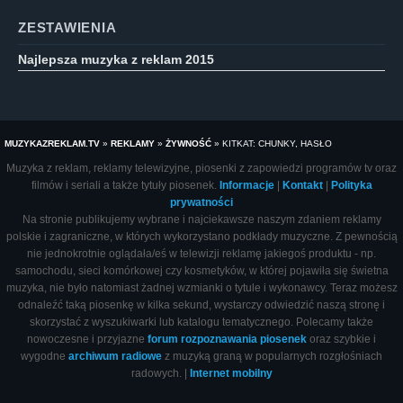
ZESTAWIENIA
Najlepsza muzyka z reklam 2015
MUZYKAZREKLAM.TV
»
REKLAMY
»
ŻYWNOŚĆ
»
KITKAT: CHUNKY, HASŁO
Muzyka z reklam, reklamy telewizyjne, piosenki z zapowiedzi programów tv oraz
filmów i seriali a także tytuły piosenek.
Informacje
|
Kontakt
|
Polityka
prywatności
Na stronie publikujemy wybrane i najciekawsze naszym zdaniem reklamy
polskie i zagraniczne, w których wykorzystano podkłady muzyczne. Z pewnością
nie jednokrotnie oglądała/eś w telewizji reklamę jakiegoś produktu - np.
samochodu, sieci komórkowej czy kosmetyków, w której pojawiła się świetna
muzyka, nie było natomiast żadnej wzmianki o tytule i wykonawcy. Teraz możesz
odnaleźć taką piosenkę w kilka sekund, wystarczy odwiedzić naszą stronę i
skorzystać z wyszukiwarki lub katalogu tematycznego. Polecamy także
nowoczesne i przyjazne
forum rozpoznawania piosenek
oraz szybkie i
wygodne
archiwum radiowe
z muzyką graną w popularnych rozgłośniach
radowych. |
Internet mobilny