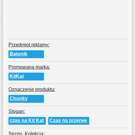
Przedmiot reklamy:
Batonik
Promowana marka:
KitKat
Oznaczenie produktu:
Chunky
Slogan:
czas na Kit Kat
Czas na przerwę
Sezon, Kolekcja: