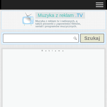
Muzyka z reklam
.TV
Muzyka z reklam tv i radiowych, a
także piosenki z zapowiedzi filmów,
seriali i programów muzycznych.
Reklama