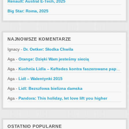
Renault: Austral E-Tech, 2025
Big Star: Roma, 2025
NAJNOWSZE KOMENTARZE
Ignacy
-
Dr. Oetker: Słodka Chwila
Aga
-
Orange: Dzięki Wam jesteśmy siecią
Aga
-
Kuchnia Lidla – Keftedes kontra faszerowane papryczki
Aga
-
Lidl – Walentynki 2015
Aga
-
Lidl: Bezszfowa bielizna damska
Aga
-
Pandora: This holiday, let love lift you higher
OSTATNIO POPULARNE