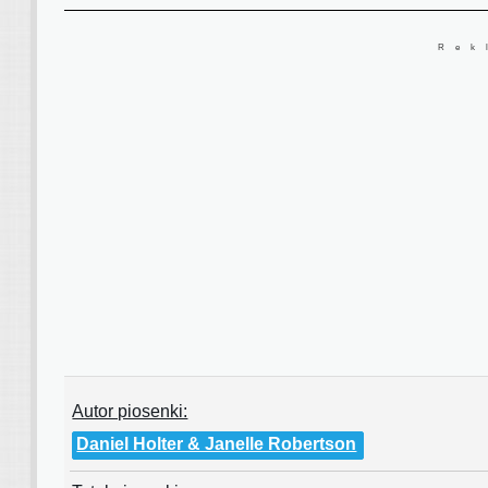
Rek
Autor piosenki:
Daniel Holter & Janelle Robertson