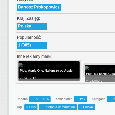
Bartosz Prokopowicz
Kraj, Zasięg:
Polska
Popularność:
1 (385)
Inne reklamy marki:
Plus: Apple One, Najlepsze od Apple
Plus: Na kartę, Gig
2024-12-16
2024-06-12
Dodano:
15-3-2016
Komentarze:
Brak
Kategoria:
T
Tagi:
Plus
Telefonia komórkowa
Polska