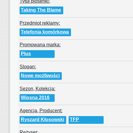
Tytuł piosenki:
Taking The Blame
Przedmiot reklamy:
Telefonia komórkowa
Promowana marka:
Plus
Slogan:
Nowe możliwości
Sezon, Kolekcja:
Wiosna 2016
Agencja, Producent:
Ryszard Kłosowski
TFP
Reżyser: