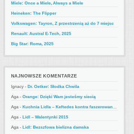
Miele: Once a Miele, Always a Miele
Heineken: The Flipper
Volkswagen: Tayron, Z przestrzenią aż do 7 miejsc
Renault: Austral E-Tech, 2025
Big Star: Roma, 2025
NAJNOWSZE KOMENTARZE
Ignacy
-
Dr. Oetker: Słodka Chwila
Aga
-
Orange: Dzięki Wam jesteśmy siecią
Aga
-
Kuchnia Lidla – Keftedes kontra faszerowane papryczki
Aga
-
Lidl – Walentynki 2015
Aga
-
Lidl: Bezszfowa bielizna damska