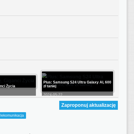
Plus: Samsung S24 Ultra Galaxy AI, 600
anci Życia
zł taniej
2024-05-22
Zaproponuj aktualizację
elekomunikacja