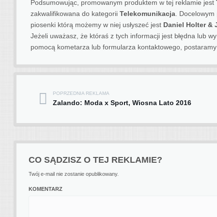
Podsumowując, promowanym produktem w tej reklamie jest
zakwalifikowana do kategorii
Telekomunikacja
. Docelowym 
piosenki którą możemy w niej usłyszeć jest
Daniel Holter &
Jeżeli uważasz, że któraś z tych informacji jest błędna lub
pomocą kometarza lub formularza kontaktowego, postaramy 
POPRZEDNIA REKLAMA
Post navigation
Zalando: Moda x Sport, Wiosna Lato 2016
CO SĄDZISZ O TEJ REKLAMIE?
Twój e-mail nie zostanie opublikowany.
KOMENTARZ