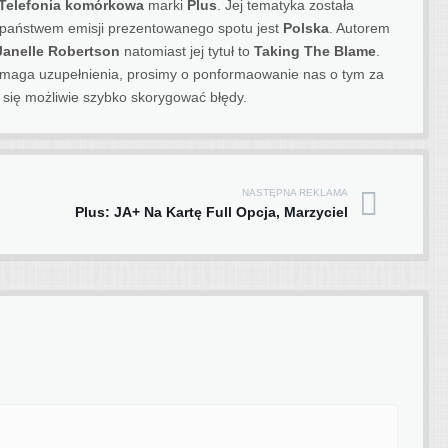
Telefonia komórkowa
marki
Plus
. Jej tematyka została
państwem emisji prezentowanego spotu jest
Polska
.
Autorem
 Janelle Robertson
natomiast jej tytuł to
Taking The Blame
.
 wymaga uzupełnienia, prosimy o ponformaowanie nas o tym za
się możliwie szybko skorygować błędy.
NASTĘPNA REKLAMA
Plus: JA+ Na Kartę Full Opcja, Marzyciel